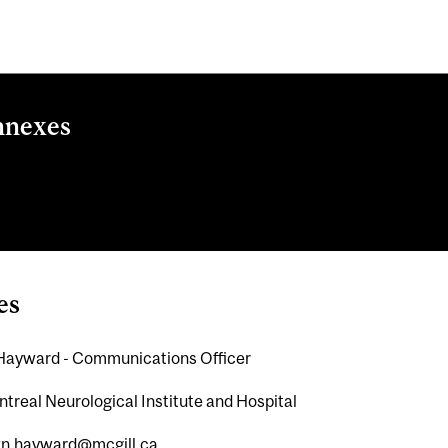
nnexes
ram
ation Day
es
ayward - Communications Officer
treal Neurological Institute and Hospital
n.hayward@mcgill.ca