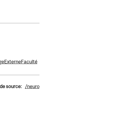
ge
Externe
Faculté
 de source:
/neuro