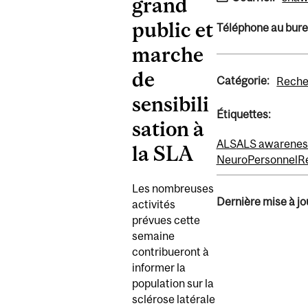
grand
public et
Téléphone au bur
marche
de
Catégorie:
Reche
sensibili
Étiquettes:
sation à
ALS
ALS awarenes
la SLA
Neuro
Personnel
R
Les nombreuses
Dernière mise à jou
activités
prévues cette
semaine
contribueront à
informer la
population sur la
sclérose latérale