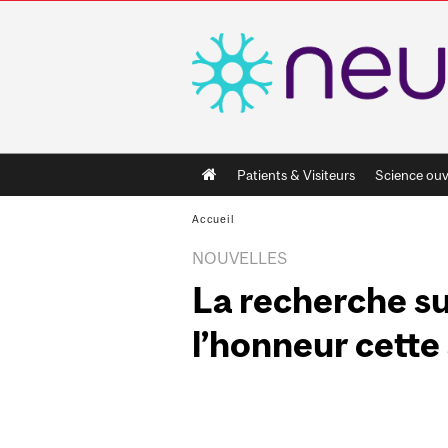
Main
Patients & Visiteurs
Science ouv
navigation
Accueil
NOUVELLES
La recherche sur
l’honneur cett