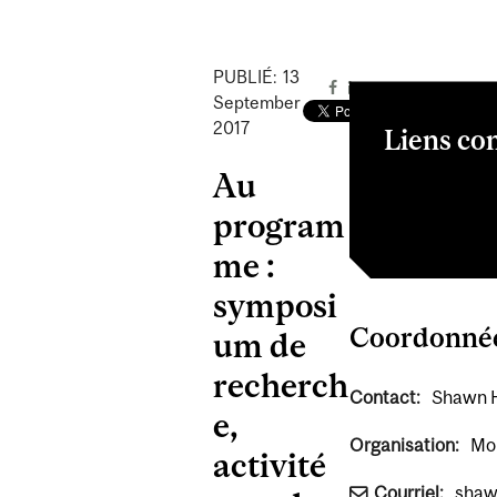
PUBLIÉ:
13
September
2017
Liens co
Au
The ALS Prog
The ALS Educ
program
me :
symposi
Coordonné
um de
recherch
Contact:
Shawn H
e,
Organisation:
Mon
activité
Courriel:
shaw