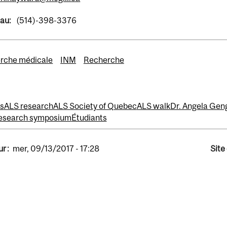
eau:
(514)-398-3376
rche médicale
INM
Recherche
s
ALS research
ALS Society of Quebec
ALS walk
Dr. Angela Gen
esearch symposium
Étudiants
r :
mer, 09/13/2017 - 17:28
Site