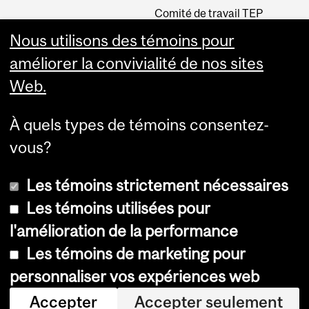
Comité de travail TEP
INM CPA
Nous utilisons des témoins pour
Comité d’éthique de la
améliorer la convivialité de nos sites
recherche du CUSM
Web.
Carrières
À quels types de témoins consentez-
Carrière au Neuro
vous?
Les témoins strictement nécessaires
Les témoins utilisées pour
l'amélioration de la performance
Les témoins de marketing pour
Accessibilité
personnaliser vos expériences web
Avis sur les témoins
Accepter
Accepter seulement