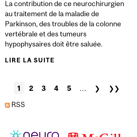
La contribution de ce neurochirurgien
au traitement de la maladie de
Parkinson, des troubles de la colonne
vertébrale et des tumeurs
hypophysaires doit être saluée.
LIRE LA SUITE
DE À LA MÉMOIRE DU
DOCTEUR GILLES
BERTRAND
Pages
1
2
3
4
5
…
❯
❯❯
RSS