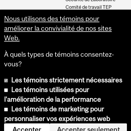
Comité de travail TEP
INM CPA
Nous utilisons des témoins pour
Comité d’éthique de la
améliorer la convivialité de nos sites
recherche du CUSM
Web.
Carrières
À quels types de témoins consentez-
Carrière au Neuro
vous?
Les témoins strictement nécessaires
Les témoins utilisées pour
l'amélioration de la performance
Les témoins de marketing pour
Accessibilité
personnaliser vos expériences web
Avis sur les témoins
Accepter
Accepter seulement