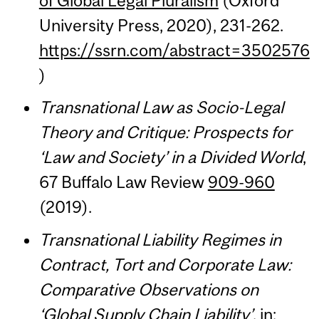
of Global Legal Pluralism
(Oxford
University Press, 2020), 231-262.
https://ssrn.com/abstract=3502576
)
Transnational Law as Socio-Legal
Theory and Critique: Prospects for
‘Law and Society’ in a Divided World
,
67 Buffalo Law Review
909-960
(2019).
Transnational Liability Regimes in
Contract, Tort and Corporate Law:
Comparative Observations on
‘Global Supply Chain Liability’
, in: