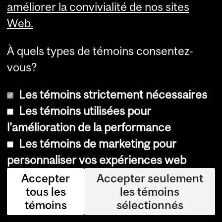
améliorer la convivialité de nos sites
Web.
Appuyez la Faculté de droit
À quels types de témoins consentez-
vous?
Les témoins strictement nécessaires
Liens rapides
Unités de recherche
Les témoins utilisées pour
Admissions au BCL/JD
Business Law Platform
l'amélioration de la performance
Admissions en droit - cycles
Centre des politiques en
supérieurs
propriété intellectuelle
Les témoins de marketing pour
Secrétariat des études en
Centre Paul-André Crépeau
droit
de droit privé et comparé
personnaliser vos expériences web
Études supérieures en droit
Centre sur les droits de la
Accepter
Accepter seulement
personne et le pluralisme
Centre de développement
juridique
tous les
les témoins
professionnel (droit)
Chaire Fortier en arbitrage
témoins
sélectionnés
Bibliothèque de droit
& droit commercial
Nahum Gelber
Chaire Peter MacKell sur le