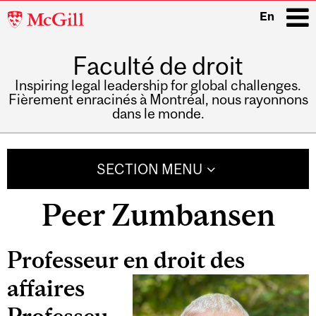
McGill
En
University
Faculté de droit
i
Inspiring legal leadership for global challenges.
Fièrement enracinés à Montréal, nous rayonnons
dans le monde.
Main
navigation
SECTION MENU
Peer Zumbansen
Related
Professeur en droit des
Content
affaires