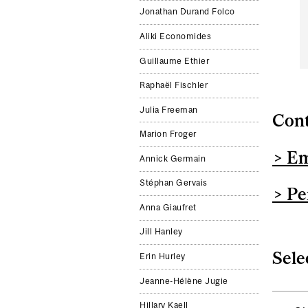
Jonathan Durand Folco
Aliki Economides
Guillaume Ethier
Raphaël Fischler
Julia Freeman
Cont
Marion Froger
> Em
Annick Germain
Stéphan Gervais
> Pe
Anna Giaufret
Jill Hanley
Sele
Erin Hurley
Jeanne-Hélène Jugie
Hillary Kaell