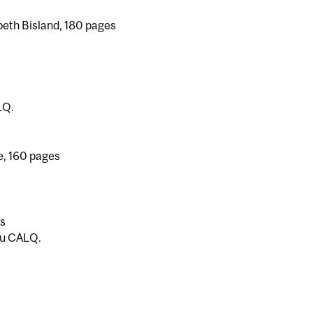
abeth Bisland, 180 pages
LQ.
le, 160 pages
es
 du CALQ.