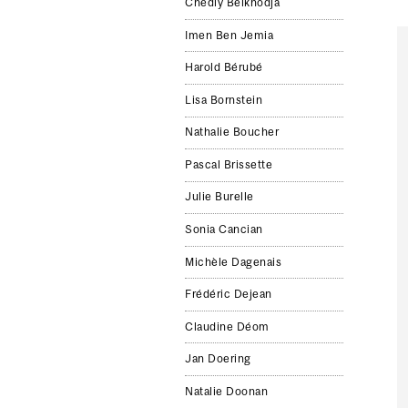
Chedly Belkhodja
Imen Ben Jemia
Harold Bérubé
Lisa Bornstein
Nathalie Boucher
Pascal Brissette
Julie Burelle
Sonia Cancian
Michèle Dagenais
Frédéric Dejean
Claudine Déom
Jan Doering
Natalie Doonan