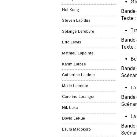
Gl
Hoi Kong
Bande d
Texte :
Steven Lapidus
Tr
Solange Lefebvre
Bande 
Eric Lewis
Texte :
Mathieu Lapointe
Be
Karim Larose
Bande d
Scénari
Catherine Leclerc
Marie Leconte
La
Bande d
Caroline Loranger
Scénari
Nik Luka
La
David LeRue
Bande d
Laura Madokoro
Scénari