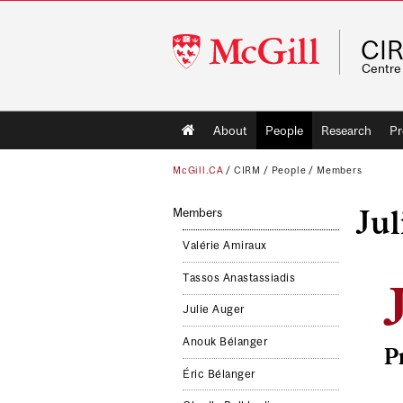
McGill
CI
University
Centre 
Main
About
People
Research
Pr
navigation
McGill.CA
/
CIRM
/
People
/
Members
Jul
Members
Valérie Amiraux
Tassos Anastassiadis
Julie Auger
Anouk Bélanger
P
Éric Bélanger