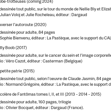
obe-trotteuses (coming 2024)
essinée tout public, sur le tour du monde de Nellie Bly et Eliz
 Julian Voloj et Julie Rocheleau, éditeur : Dargaud
averser l’autoroute (2020)
dessinée pour adulte, 84 pages
 Sophie Bienvenu, éditeur : La Pastèque, avec le support du CA
tty Boob (2017)
essinée pour adulte, sur le cancer du sein et l’image corporel
o : Véro Cazot, éditeur : Casterman (Belgique)
 petite patrie (2015)
essinée tout public, selon l’oeuvre de Claude Jasmin, 84 pag
o : Normand Grégoire, éditeur : La Pastèque, avec le support
 colère de Fantômas tomes I, II, et III (2013 – 2014 – 2015)
essinée pour adulte, 160 pages, trilogie
o : Olivier Bocquet, éditeur : Dargaud (France).