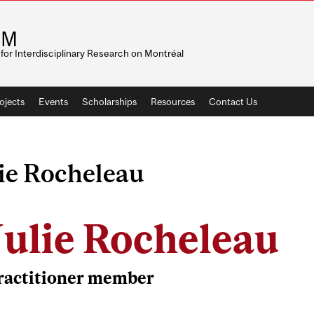
RM
for Interdisciplinary Research on Montréal
ojects
Events
Scholarships
Resources
Contact Us
ie Rocheleau
Julie Rocheleau
ractitioner member