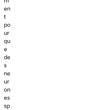
m
en
t
po
ur
qu
e
de
s
ne
ur
on
es
sp