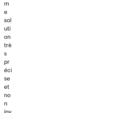
m
e
sol
uti
on
trè
s
pr
éci
se
et
no
n
inv