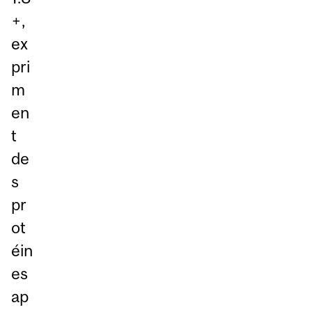
+,
ex
pri
m
en
t
de
s
pr
ot
éin
es
ap