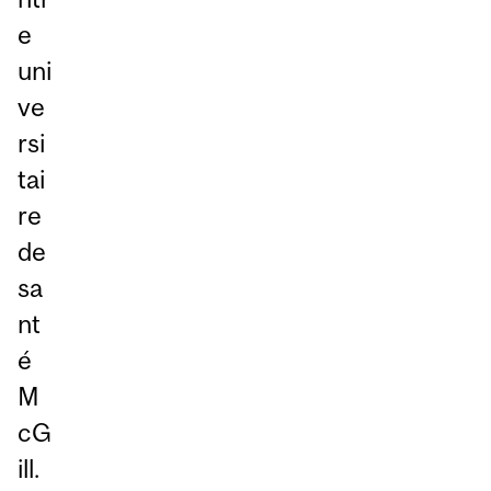
e
uni
ve
rsi
tai
re
de
sa
nt
é
M
cG
ill.