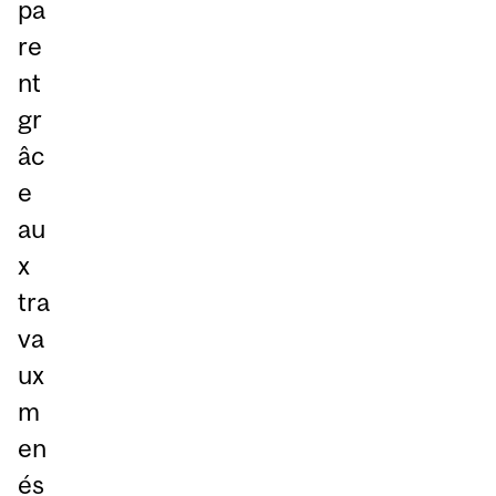
pa
re
nt
gr
âc
e
au
x
tra
va
ux
m
en
és