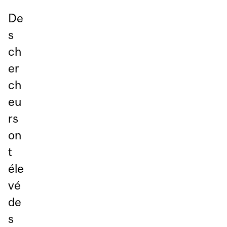
De
s
ch
er
ch
eu
rs
on
t
éle
vé
de
s