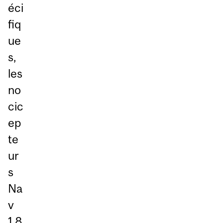
éci
fiq
ue
s,
les
no
cic
ep
te
ur
s
Na
v
1.8