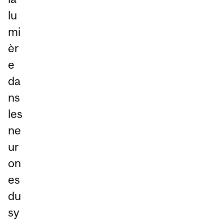
lu
mi
èr
e
da
ns
les
ne
ur
on
es
du
sy