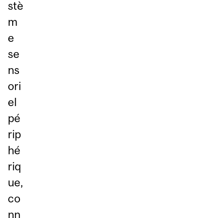
stè
m
e
se
ns
ori
el
pé
rip
hé
riq
ue,
co
nn