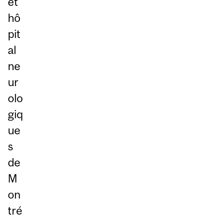
et
hô
pit
al
ne
ur
olo
giq
ue
s
de
M
on
tré