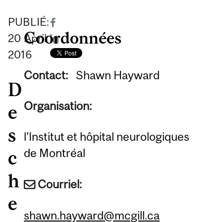
PUBLIÉ:
Coordonnées
20
April
2016
Contact:
Shawn Hayward
D
Organisation:
e
s
l’Institut et hôpital neurologiques
de Montréal
c
h
Courriel:
e
shawn.hayward@mcgill.ca