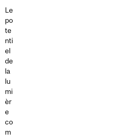
Le
po
te
nti
el
de
la
lu
mi
èr
e
co
m