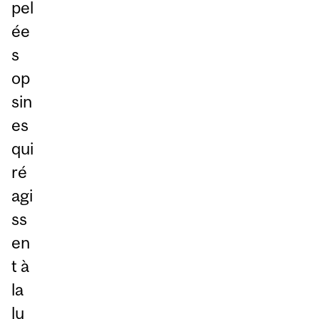
pel
ée
s
op
sin
es
qui
ré
agi
ss
en
t à
la
lu