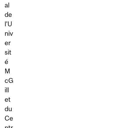
al
de
l’U
niv
er
sit
é
M
cG
ill
et
du
Ce
ntr