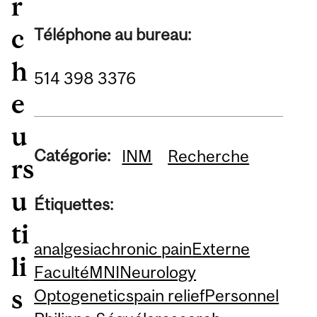
r
c
Téléphone au bureau:
h
514 398 3376
e
u
Catégorie:
INM
Recherche
rs
u
Étiquettes:
ti
analgesia
chronic pain
Externe
li
Faculté
MNI
Neurology
s
Optogenetics
pain relief
Personnel