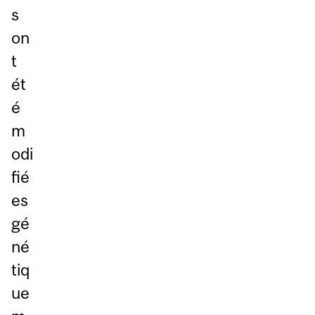
s
on
t
ét
é
m
odi
fié
es
gé
né
tiq
ue