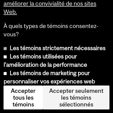
so
améliorer la convivialité de nos sites
us
Web.
le
À quels types de témoins consentez-
no
vous?
m
d'o
Les témoins strictement nécessaires
pt
Les témoins utilisées pour
og
l'amélioration de la performance
én
Les témoins de marketing pour
éti
personnaliser vos expériences web
qu
Accepter
Accepter seulement
e.
tous les
les témoins
témoins
sélectionnés
Lo