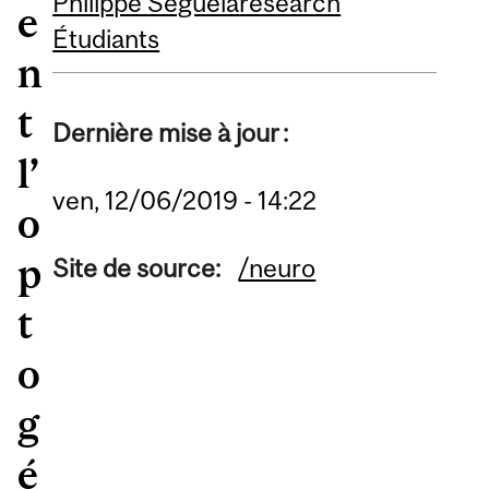
Philippe Séguéla
research
e
Étudiants
n
t
Dernière mise à jour :
l’
ven, 12/06/2019 - 14:22
o
p
Site de source:
/neuro
t
o
g
é