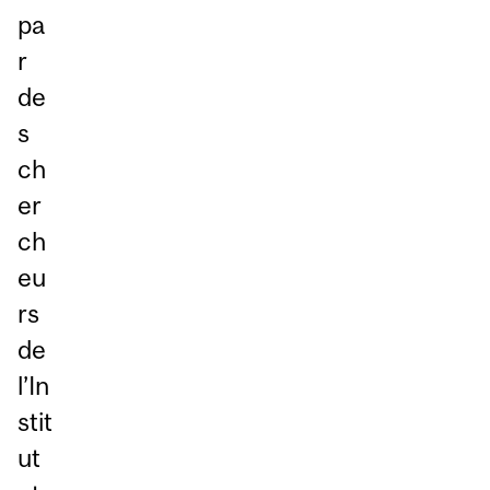
pa
r
de
s
ch
er
ch
eu
rs
de
l’In
stit
ut