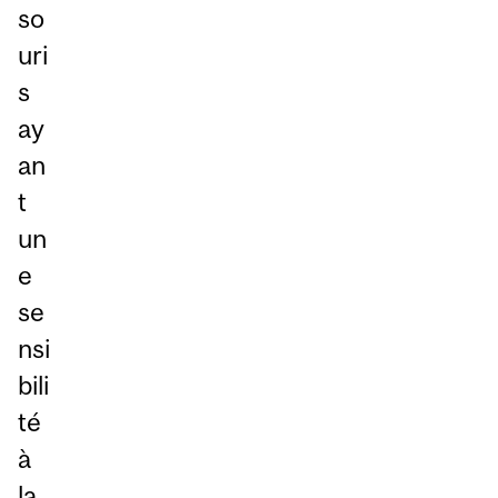
so
uri
s
ay
an
t
un
e
se
nsi
bili
té
à
la