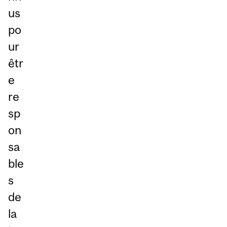
us
po
ur
êtr
e
re
sp
on
sa
ble
s
de
la