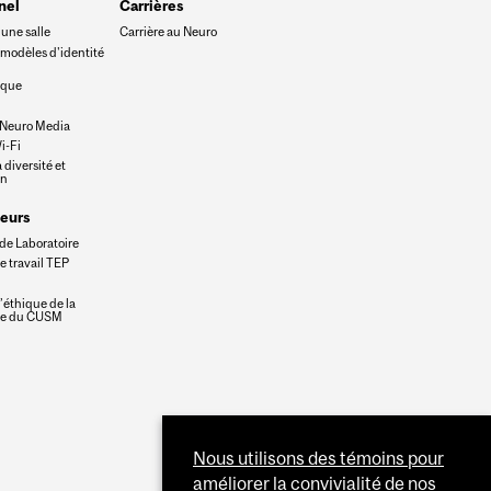
nel
Carrières
une salle
Carrière au Neuro
 modèles d'identité
eque
 Neuro Media
i-Fi
 diversité et
on
eurs
de Laboratoire
e travail TEP
’éthique de la
he du CUSM
Nous utilisons des témoins pour
améliorer la convivialité de nos