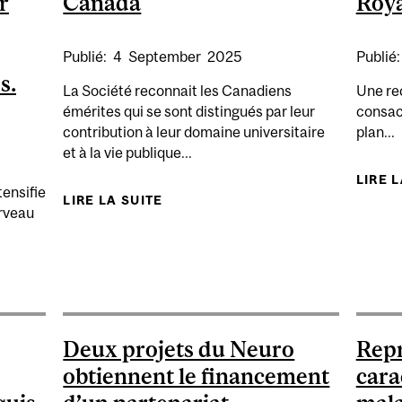
r
Canada
Roya
Publié:
4
September
2025
Publié
s.
La Société reconnait les Canadiens
Une re
émérites qui se sont distingués par leur
consac
contribution à leur domaine universitaire
plan...
et à la vie publique...
LIRE 
tensifie
LIRE LA SUITE
DE ÉLECTION DE SYLVAIN BAILL
erveau
CTE DE FONDS A PERMIS DE RÉUNIR 203,9 MILLIONS D
ATTEINTES DE MALADIES NEU
Deux projets du Neuro
Repr
obtiennent le financement
cara