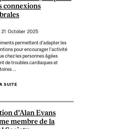
es connexions
brales
PARTIR DES OBJETS?
:
21
October
2025
éments permettent d’adapter les
ntions pour encourager l’activité
ue chez les personnes âgées
nt de troubles cardiaques et
SOCIATION ENTRE ENSEIGNEMENT PROFESSORAL ET
oires ...
IELLE
LA SUITE
DE APRÈS UN DIAGNOSTIC CARDIOVASCULAIRE,
POUR PRÉDIRE SI LES PERSONNES FERONT DE
L’EXERCICE, TROIS ÉLÉMENTS SONT À PRENDRE
EN COMPTE : LES AMIS, LES PARCS ET LES
tion d’Alan Evans
CONNEXIONS CÉRÉBRALES
me membre de la