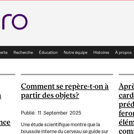
erte
Recherche
Éducation
Notre équipe
Histoires
À propos
Comment se repère-t-on à
Aprè
à
partir des objets?
card
préd
fero
Publié:
11
September
2025
ence
élém
Une étude scientifique montre que la
comp
boussole interne du cerveau se guide sur