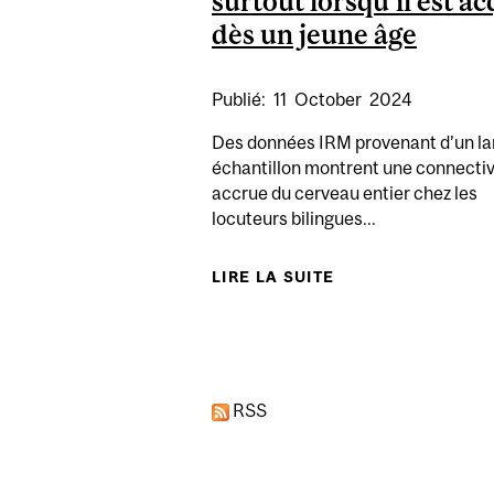
surtout lorsqu’il est ac
dès un jeune âge
Publié:
11
October
2024
Des données IRM provenant d’un la
échantillon montrent une connectiv
accrue du cerveau entier chez les
locuteurs bilingues...
LIRE LA SUITE
DE LE BILINGUIS
Pages
RSS