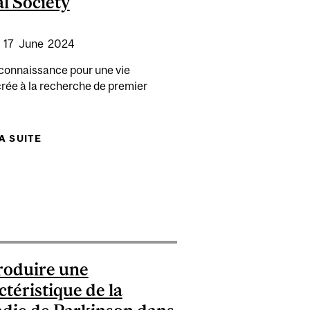
l Society
:
17
June
2024
connaissance pour une vie
rée à la recherche de premier
LA SUITE
DE ÉLECTION D’ALAN EVANS COMME MEMBRE
ET À LA SOCIÉTÉ ROYALE DU CANADA
DE LA ROYAL SOCIETY
E DOLLARS POUR AMÉLIORER LA VIE DES PERSONNES
ROLOGIQUES.
oduire une
ctéristique de la