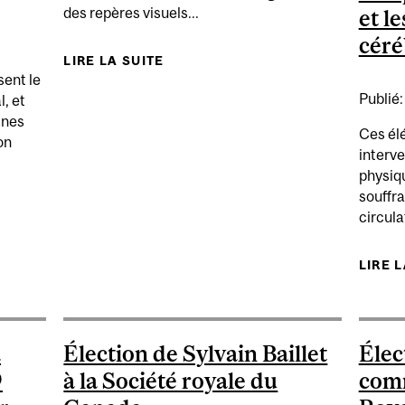
des repères visuels...
et l
céré
LIRE LA SUITE
DE COMMENT SE REPÈRE-T-ON À 
sent le
Publié
, et
ines
Ces él
on
interve
physiq
souffra
TION EN NEUROCHIRURGIE A TOUT À GAGNER DE L’AS
circulat
INTELLIGENCE ARTIFIC
LIRE 
a
Élection de Sylvain Baillet
Élec
9
à la Société royale du
com