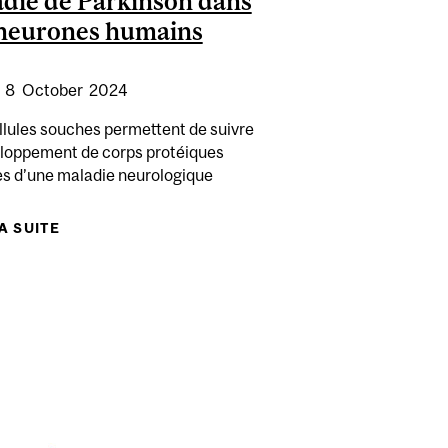
die de Parkinson dans
neurones humains
:
8
October
2024
llules souches permettent de suivre
eloppement de corps protéiques
es d’une maladie neurologique
LA SUITE
DE REPRODUIRE UNE CARACTÉRISTIQUE DE LA
’IL EST ACQUIS DÈS UN JEUNE ÂGE
 OBTIENNENT LE FINANCEMENT D’UN PARTENARIAT
MALADIE DE PARKINSON DANS DES NEURONES
INTERNATIONAL
HUMAINS