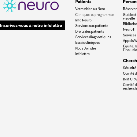
Patients
Person
Votre visite au Nero
Réserver 
Cliniques et programmes
Guide et
visuelle
Info Neuro
Biblioth
Inscrivez-vous à notre infolettre
Services aux patients
Neuro IT
Droits des patients
Services
Services diagnostiques
Appels W
Essais cliniques
Équité, la
Nous Joindre
l’inclusi
Infolettre
Cherch
Sécurité 
Comité d
INM CPA
Comité d
recherc