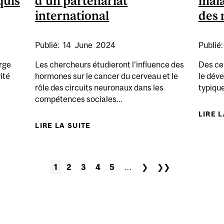
quis
d’un partenariat
mala
international
des 
Publié:
14
June
2024
Publié
rge
Les chercheurs étudieront l’influence des
Des ce
ité
hormones sur le cancer du cerveau et le
le dév
rôle des circuits neuronaux dans les
typiqu
compétences sociales...
LIRE 
ME REND LE CERVEAU PLUS EFFICACE, SURTOUT LORSQU
LIRE LA SUITE
DE DEUX PROJETS DU NEURO
1
2
3
4
5
…
❯
❯❯