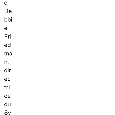
e
De
bbi
e
Fri
ed
ma
n,
dir
ec
tri
ce
du
Sy