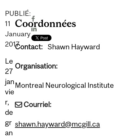
PUBLIÉ:
Coordonnées
11
January
2017
Contact:
Shawn Hayward
Le
Organisation:
27
jan
Montreal Neurological Institute
vie
r,
Courriel:
de
gr
shawn.hayward@mcgill.ca
an