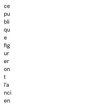
ce
pu
bli
qu
e
fig
ur
er
on
t
l’a
nci
en