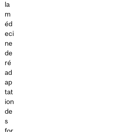
la
m
éd
eci
ne
de
ré
ad
ap
tat
ion
de
s
for