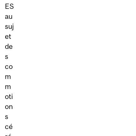
ES
au
suj
et
de
s
co
m
m
oti
on
s
cé