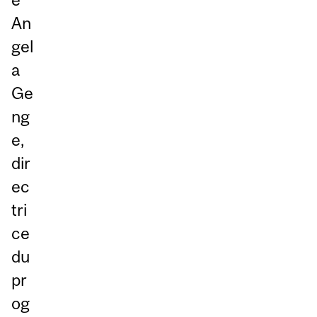
An
gel
a
Ge
ng
e,
dir
ec
tri
ce
du
pr
og