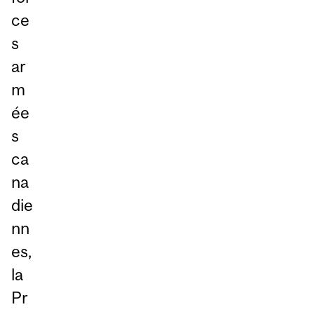
ce
s
ar
m
ée
s
ca
na
die
nn
es,
la
Pr