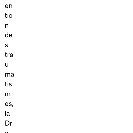
en
tio
n
de
s
tra
u
ma
tis
m
es,
la
Dr
e