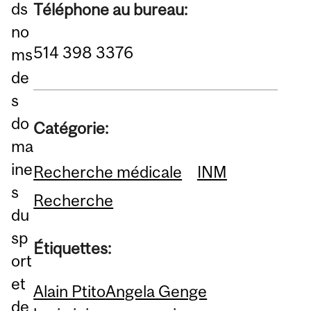
ds
Téléphone au bureau:
no
514 398 3376
ms
de
s
do
Catégorie:
ma
ine
Recherche médicale
INM
s
Recherche
du
sp
Étiquettes:
ort
et
Alain Ptito
Angela Genge
de