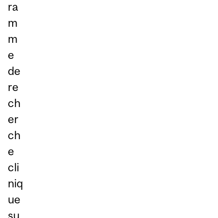
ra
m
m
e
de
re
ch
er
ch
e
cli
niq
ue
su