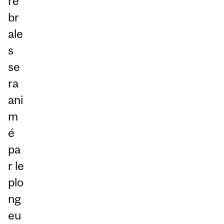
ré
br
ale
s
se
ra
ani
m
é
pa
r le
plo
ng
eu