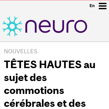
En
i
Main
navigation
NOUVELLES
TÊTES HAUTES au
sujet des
commotions
cérébrales et des