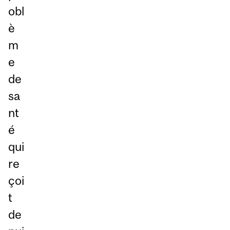
obl
è
m
e
de
sa
nt
é
qui
re
çoi
t
de