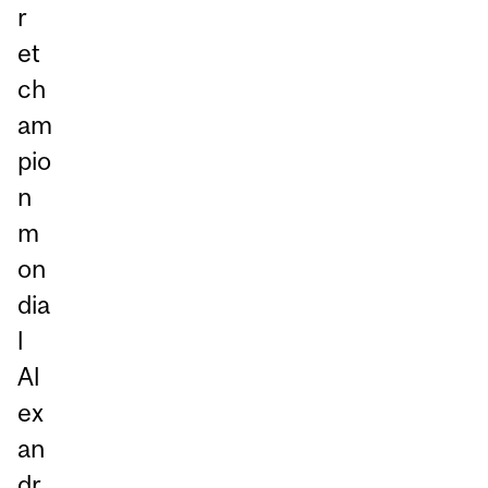
r
et
ch
am
pio
n
m
on
dia
l
Al
ex
an
dr