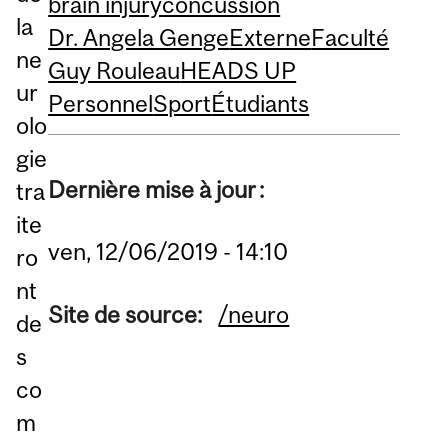
brain injury
concussion
la
Dr. Angela Genge
Externe
Faculté
ne
Guy Rouleau
HEADS UP
ur
Personnel
Sport
Étudiants
olo
gie
Dernière mise à jour :
tra
ite
ven, 12/06/2019 - 14:10
ro
nt
Site de source:
/neuro
de
s
co
m