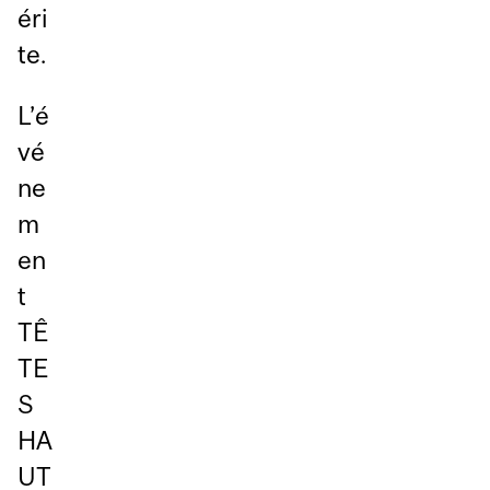
éri
te.
L’é
vé
ne
m
en
t
TÊ
TE
S
HA
UT