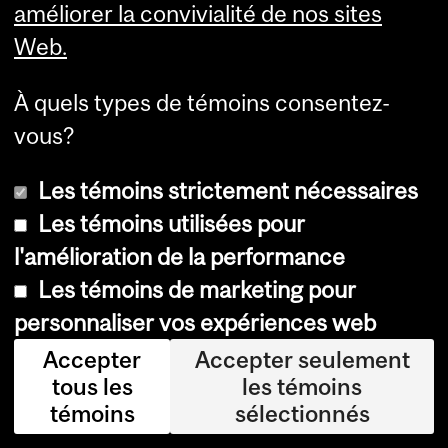
améliorer la convivialité de nos sites
en
Web.
t
de
À quels types de témoins consentez-
ps
vous?
yc
Les témoins strictement nécessaires
hol
Les témoins utilisées pour
ogi
l'amélioration de la performance
e
Les témoins de marketing pour
du
personnaliser vos expériences web
Ce
Accepter
Accepter seulement
ntr
tous les
les témoins
e
témoins
sélectionnés
uni