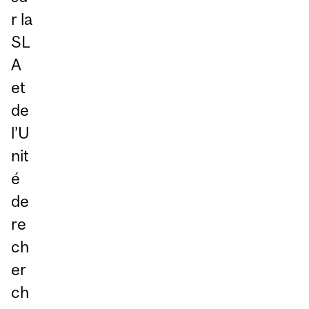
r la
SL
A
et
de
l’U
nit
é
de
re
ch
er
ch