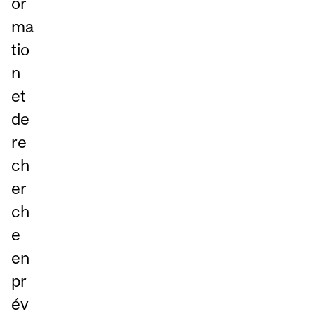
or
ma
tio
n
et
de
re
ch
er
ch
e
en
pr
év