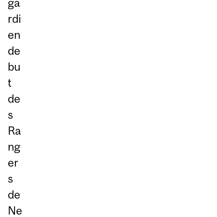
ga
rdi
en
de
bu
t
de
s
Ra
ng
er
s
de
Ne