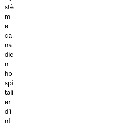
stè
m
e
ca
na
die
n
ho
spi
tali
er
d’i
nf