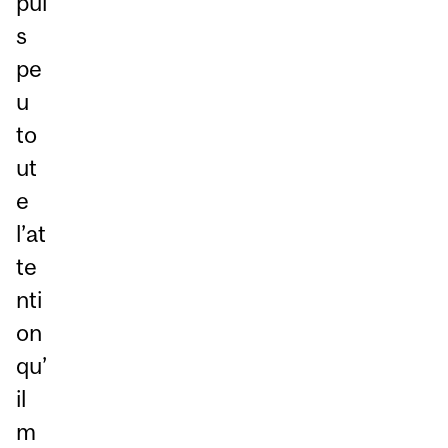
pui
s
pe
u
to
ut
e
l’at
te
nti
on
qu’
il
m