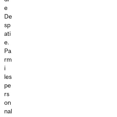
e
De
sp
ati
e.
Pa
rm
i
les
pe
rs
on
nal