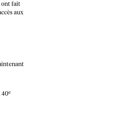
ont fait
’accès aux
intenant
e
n 40