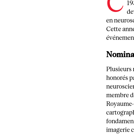
C
19
de
en neurosc
Cette ann
événement
Nominat
Plusieurs 
honorés pa
neuroscie
membre de 
Royaume-Un
cartograph
fondament
imagerie c