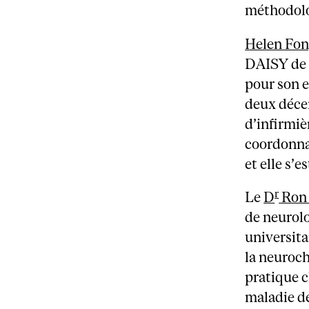
méthodolo
Helen Fon
DAISY de 
pour son e
deux déce
d’infirmiè
coordonnat
et elle s’
r
Le
D
Ron 
de neurol
universita
la neuroch
pratique c
maladie d