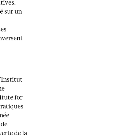
tives.
é sur un
Les
nversent
’Institut
ne
itute for
pratiques
nnée
 de
verte de la