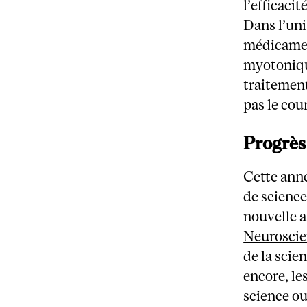
l’efficaci
Dans l’uni
médicament
myotoniqu
traitemen
pas le cou
Progrès
Cette anné
de scienc
nouvelle 
Neurosci
de la scie
encore, le
science o