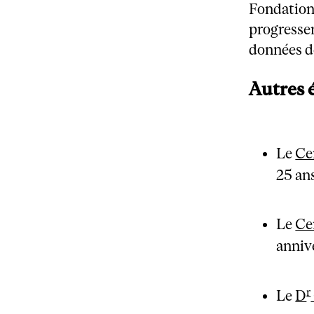
Fondation 
progresser
données d
Autres
Le
Ce
25 an
Le
Ce
anniv
r
Le
D