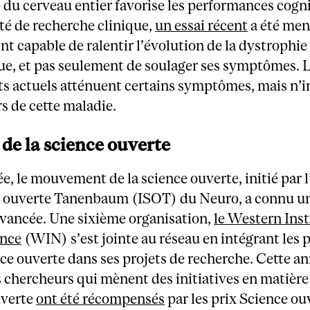
té du cerveau entier favorise les performances cogni
té de recherche clinique,
un essai récent
a été men
 capable de ralentir l’évolution de la dystrophie
e, et pas seulement de soulager ses symptômes. 
ts actuels atténuent certains symptômes, mais n’i
rs de cette maladie.
 de la science ouverte
e, le mouvement de la science ouverte, initié par l
e ouverte Tanenbaum (ISOT) du Neuro, a connu u
avancée. Une sixième organisation,
le Western Inst
ence
(WIN) s’est jointe au réseau en intégrant les 
nce ouverte dans ses projets de recherche. Cette a
s chercheurs qui mènent des initiatives en matière
uverte
ont été récompensés
par les prix Science ou