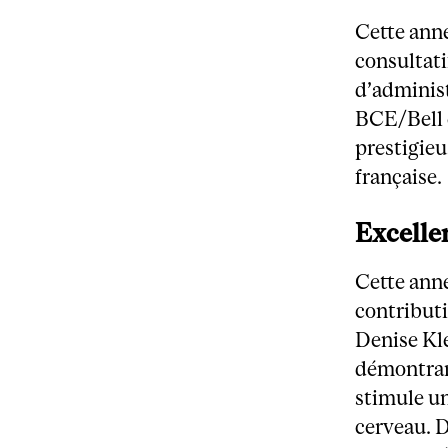
Cette ann
consultati
d’adminis
BCE/Bell e
prestigieu
française.
Excelle
Cette anné
contribut
Denise Kle
démontran
stimule un
cerveau. 