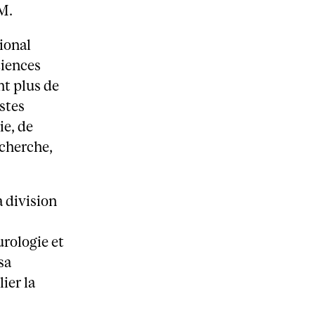
M.
tional
ciences
nt plus de
stes
ie, de
echerche,
 division
rologie et
sa
ier la