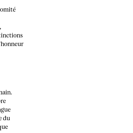
comité
,
tinctions
d’honneur
main.
bre
ngue
e du
que