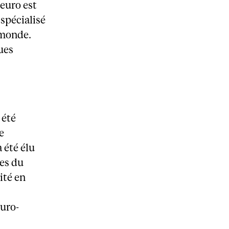
euro est
 spécialisé
 monde.
ues
 été
e
 été élu
ces du
ité en
uro-