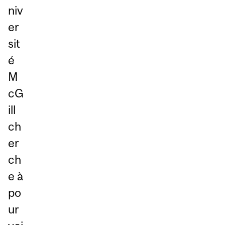
niv
er
sit
é
M
cG
ill
ch
er
ch
e à
po
ur