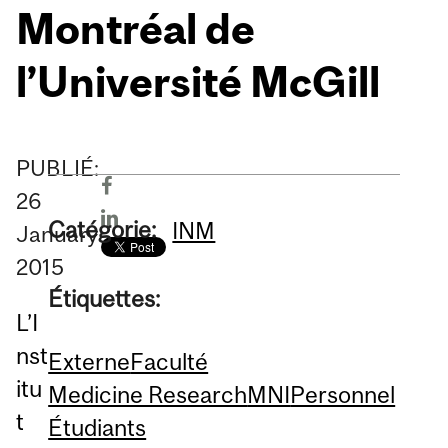
Montréal de
l’Université McGill
PUBLIÉ:
26
Catégorie:
INM
January
2015
Étiquettes:
L’I
nst
Externe
Faculté
itu
Medicine Research
MNI
Personnel
t
Étudiants