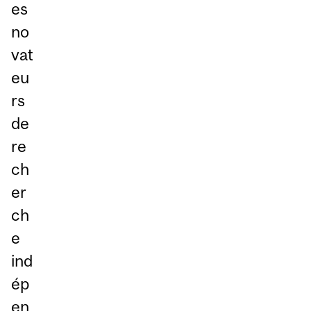
es
no
vat
eu
rs
de
re
ch
er
ch
e
ind
ép
en