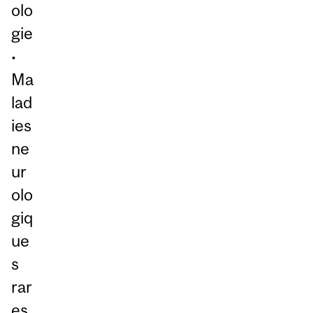
olo
gie
•
Ma
lad
ies
ne
ur
olo
giq
ue
s
rar
es