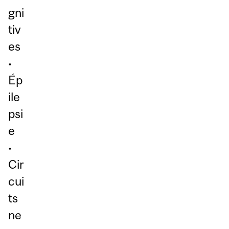
gni
tiv
es
•
Ép
ile
psi
e
•
Cir
cui
ts
ne