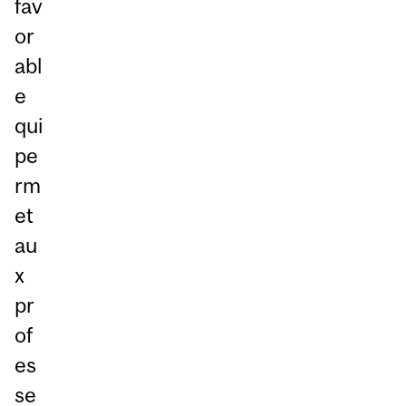
fav
or
abl
e
qui
pe
rm
et
au
x
pr
of
es
se