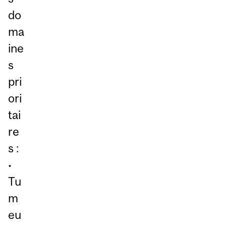
do
ma
ine
s
pri
ori
tai
re
s :
•
Tu
m
eu