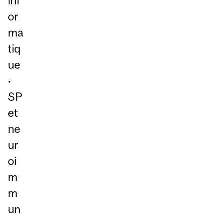
inf
or
ma
tiq
ue
•
SP
et
ne
ur
oi
m
m
un