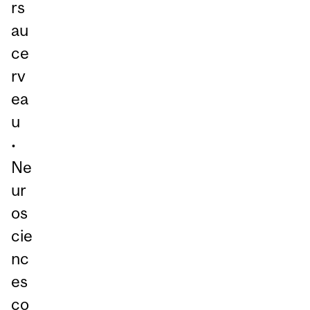
rs
au
ce
rv
ea
u
•
Ne
ur
os
cie
nc
es
co