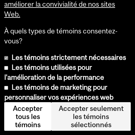
améliorer la convivialité de nos sites
tio
Web.
ns
ne
À quels types de témoins consentez-
ur
vous?
olo
Les témoins strictement nécessaires
giq
Les témoins utilisées pour
ue
l'amélioration de la performance
s,
Les témoins de marketing pour
fo
personnaliser vos expériences web
ur
nit
Accepter
Accepter seulement
tous les
les témoins
un
témoins
sélectionnés
en