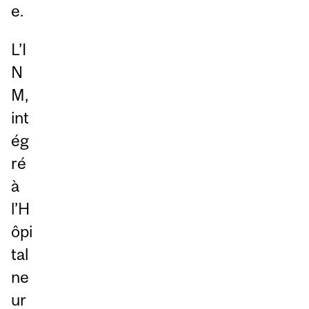
e.
L’I
N
M,
int
ég
ré
à
l’H
ôpi
tal
ne
ur