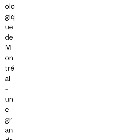
olo
giq
ue
de
M
on
tré
al
–
un
e
gr
an