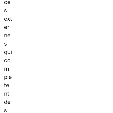
ce
s
ext
er
ne
s
qui
co
m
plè
te
nt
de
s