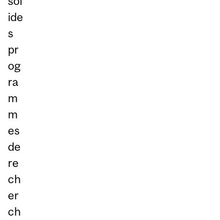
sol
ide
s
pr
og
ra
m
m
es
de
re
ch
er
ch