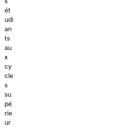
s
ét
udi
an
ts
au
x
cy
cle
s
su
pé
rie
ur