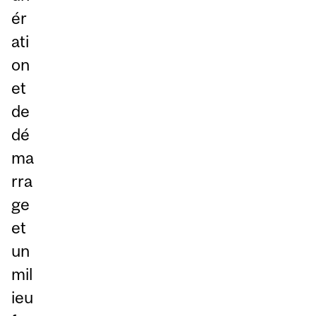
ér
ati
on
et
de
dé
ma
rra
ge
et
un
mil
ieu