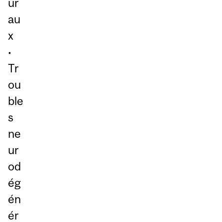
ur
au
x
•
Tr
ou
ble
s
ne
ur
od
ég
én
ér