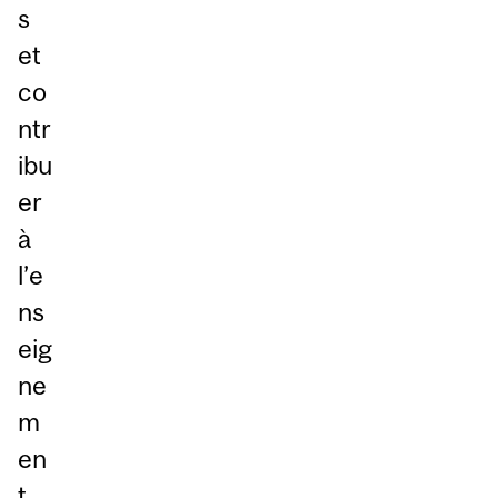
s
et
co
ntr
ibu
er
à
l’e
ns
eig
ne
m
en
t