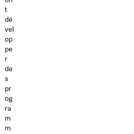
t
dé
vel
op
pe
r
de
s
pr
og
ra
m
m