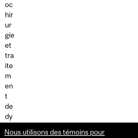
oc
hir
ur
gie
et
tra
ite
m
en
t
de
dy
sfo
Nous utilisons des témoins pour
nc