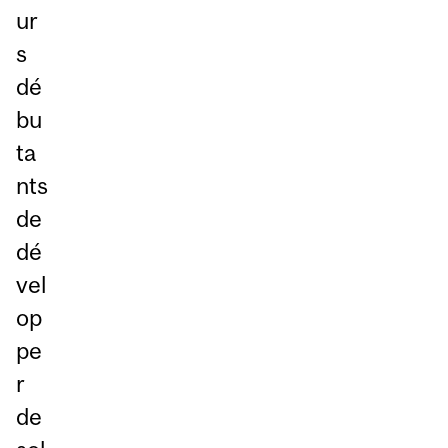
ur
s
dé
bu
ta
nts
de
dé
vel
op
pe
r
de