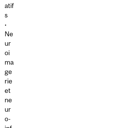
atif
s
•
Ne
ur
oi
ma
ge
rie
et
ne
ur
o-