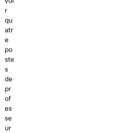
voi
r
qu
atr
e
po
ste
s
de
pr
of
es
se
ur