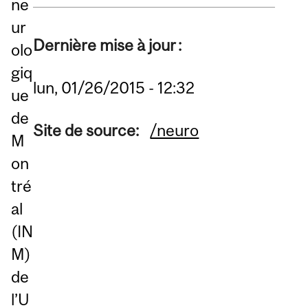
ne
ur
Dernière mise à jour :
olo
giq
lun, 01/26/2015 - 12:32
ue
de
Site de source:
/neuro
M
on
tré
al
(IN
M)
de
l’U