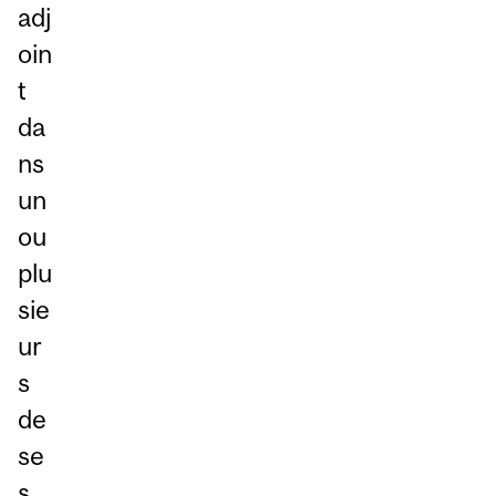
adj
oin
t
da
ns
un
ou
plu
sie
ur
s
de
se
s