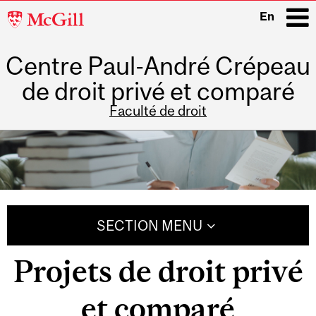
McGill
En
University
Centre Paul-André Crépeau
i
de droit privé et comparé
Faculté de droit
Main
navigation
SECTION MENU
Projets de droit privé
et comparé