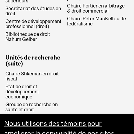
supérieurs
Chaire Fortier en arbitrage
Secrétariat des études en
& droit commercial
droit
Chaire Peter MacKell sur le
Centre de développement
fédéralisme
professionnel (droit)
Bibliothèque de droit
Nahum Gelber
Unités de recherche
(suite)
Chaire Stikeman en droit
fiscal
État de droit et
développement
économique
Groupe de recherche en
santé et droit
Institut de droit aérien et
Nous utilisons des témoins pour
spatial
Justice privée et État de
améliorer la convivialité de nos sites