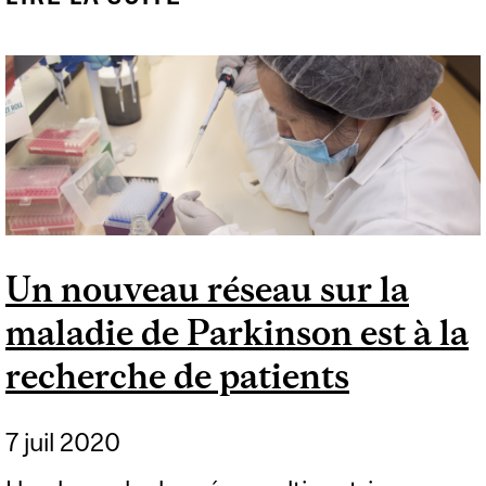
FINANCEMENT
IMPORTANT AFIN DE
POURSUIVRE LA MISE
AU POINT D’UNE
APPLICATION
D’ANALYSE DES
MOUVEMENTS
Un nouveau réseau sur la
OCULAIRES
maladie de Parkinson est à la
recherche de patients
7 juil 2020