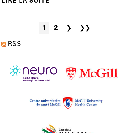
LIRE LA SUITE
DE DES CHEFS DE FILE
EN SCIENCES DE LA
SANTÉ UNISSENT
Pages
1
2
❯
❯❯
LEURS FORCES POUR
ACCÉLÉRER LE
RSS
DÉVELOPPEMENT DE
TRAITEMENTS POUR
LES MALADIES
NEUROLOGIQUES