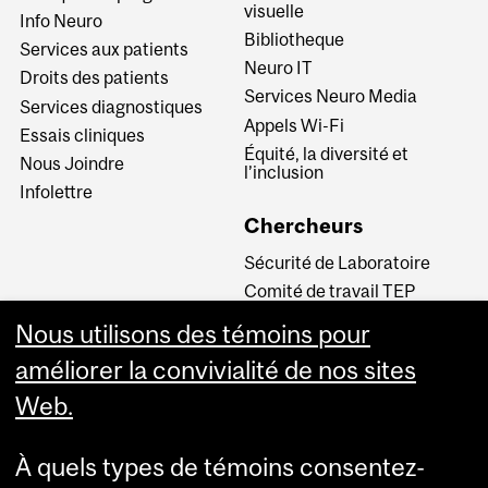
visuelle
Info Neuro
Bibliotheque
Services aux patients
Neuro IT
Droits des patients
Services Neuro Media
Services diagnostiques
Appels Wi-Fi
Essais cliniques
Équité, la diversité et
Nous Joindre
l’inclusion
Infolettre
Chercheurs
Sécurité de Laboratoire
Comité de travail TEP
INM CPA
Nous utilisons des témoins pour
Comité d’éthique de la
améliorer la convivialité de nos sites
recherche du CUSM
Web.
Carrières
À quels types de témoins consentez-
Carrière au Neuro