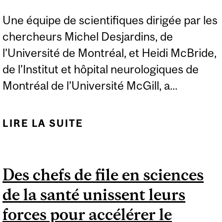
Une équipe de scientifiques dirigée par les
chercheurs Michel Desjardins, de
l’Université de Montréal, et Heidi McBride,
de l’Institut et hôpital neurologiques de
Montréal de l’Université McGill, a...
LIRE LA SUITE
DE DES CHERCHEURS
OUVRENT UNE
NOUVELLE VOIE POUR
Des chefs de file en sciences
LA RECHERCHE SUR LA
de la santé unissent leurs
MALADIE DE
PARKINSON
forces pour accélérer le