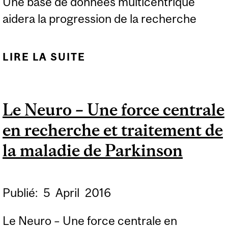
Une base de données multicentrique
aidera la progression de la recherche
LIRE LA SUITE
DE UN NOUVEAU
RÉSEAU SUR LA
MALADIE DE
Le Neuro – Une force centrale
PARKINSON EST À LA
en recherche et traitement de
RECHERCHE DE
PATIENTS
la maladie de Parkinson
Publié:
5
April
2016
Le Neuro – Une force centrale en