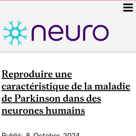
i
Main
navigation
Reproduire une
caractéristique de la maladie
de Parkinson dans des
neurones humains
Publié:
8
October
2024