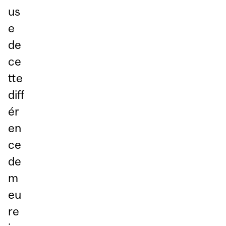
us
e
de
ce
tte
diff
ér
en
ce
de
m
eu
re