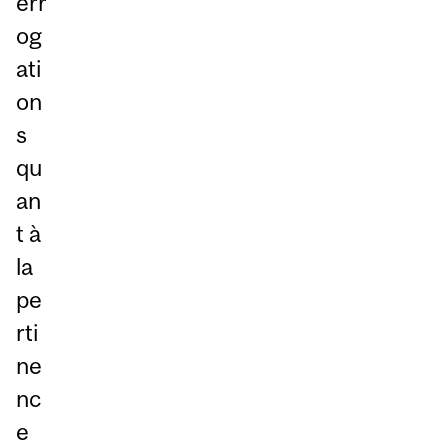
err
og
ati
on
s
qu
an
t à
la
pe
rti
ne
nc
e