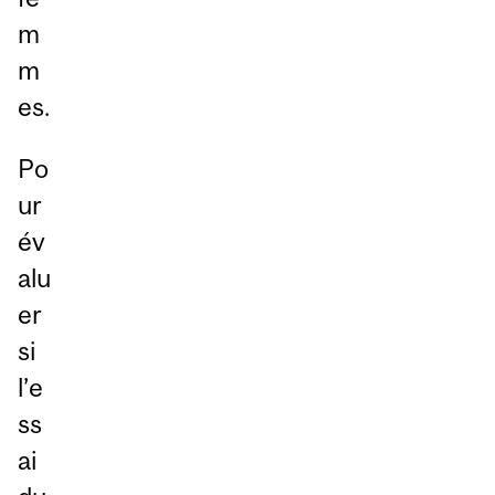
m
m
es.
Po
ur
év
alu
er
si
l’e
ss
ai