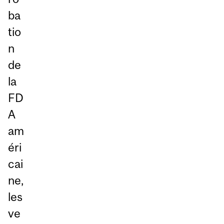
ba
tio
n
de
la
FD
A
am
éri
cai
ne,
les
ve