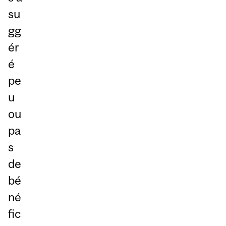
su
gg
ér
é
pe
u
ou
pa
s
de
bé
né
fic