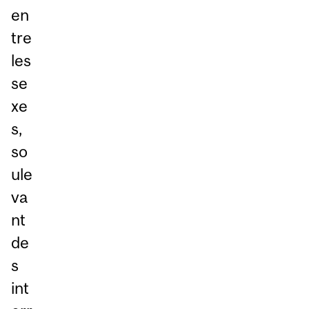
en
tre
les
se
xe
s,
so
ule
va
nt
de
s
int