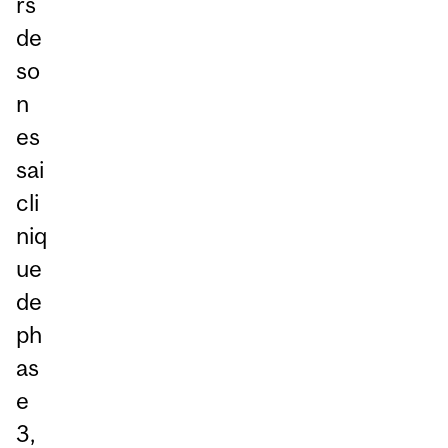
rs
de
so
n
es
sai
cli
niq
ue
de
ph
as
e
3,