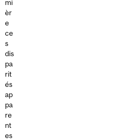
mi
èr
e
ce
s
dis
pa
rit
és
ap
pa
re
nt
es