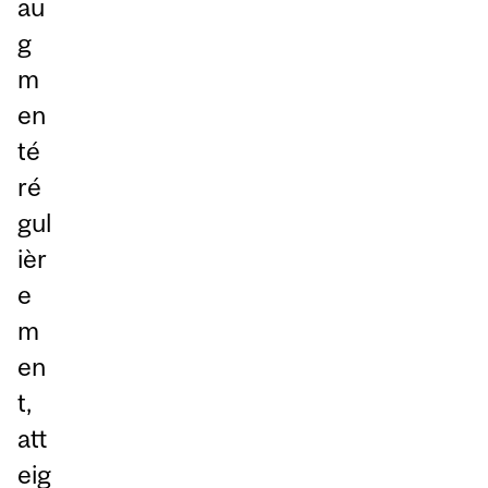
au
g
m
en
té
ré
gul
ièr
e
m
en
t,
att
eig