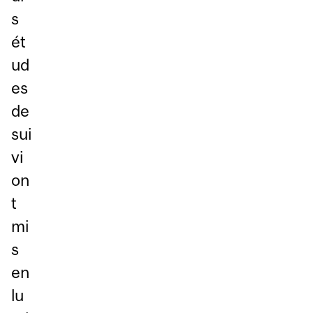
s
ét
ud
es
de
sui
vi
on
t
mi
s
en
lu