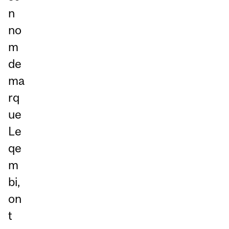
n
no
m
de
ma
rq
ue
Le
qe
m
bi,
on
t