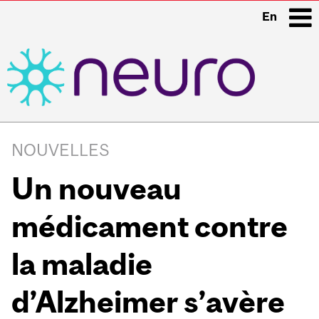
En
i
Main
navigation
NOUVELLES
Un nouveau
médicament contre
la maladie
d’Alzheimer s’avère