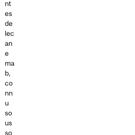
nt
es
de
lec
an
e
ma
b,
co
nn
u
so
us
so