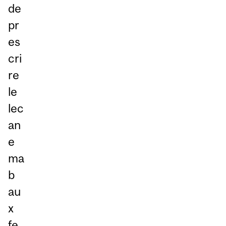
de
pr
es
cri
re
le
lec
an
e
ma
b
au
x
fe