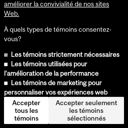
améliorer la convivialité de nos sites
ca
Web.
cit
é
À quels types de témoins consentez-
sel
vous?
on
Les témoins strictement nécessaires
le
Les témoins utilisées pour
se
l'amélioration de la performance
xe,
Les témoins de marketing pour
Da
personnaliser vos expériences web
nie
l
Accepter
Accepter seulement
tous les
les témoins
An
témoins
sélectionnés
dr