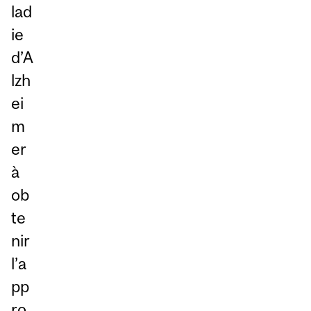
lad
ie
d’A
lzh
ei
m
er
à
ob
te
nir
l’a
pp
ro