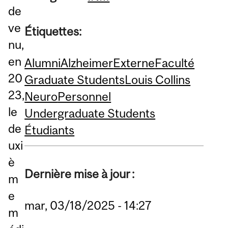
de
ve
Étiquettes:
nu,
en
Alumni
Alzheimer
Externe
Faculté
20
Graduate Students
Louis Collins
23,
Neuro
Personnel
le
Undergraduate Students
de
Étudiants
uxi
è
Dernière mise à jour :
m
e
mar, 03/18/2025 - 14:27
m