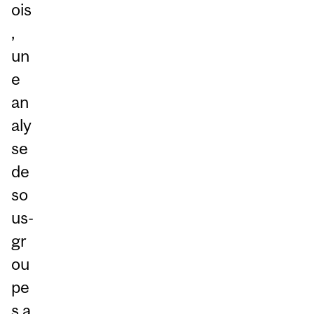
ois
,
un
e
an
aly
se
de
so
us-
gr
ou
pe
s a