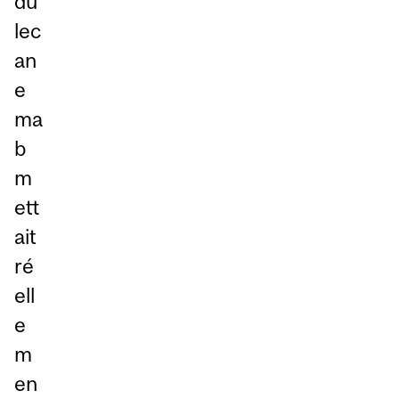
du
lec
an
e
ma
b
m
ett
ait
ré
ell
e
m
en