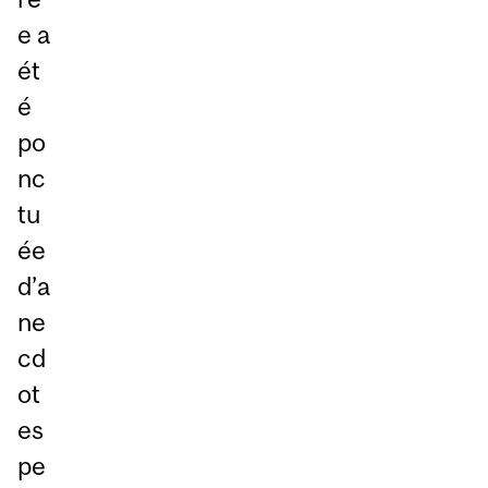
e a
ét
é
po
nc
tu
ée
d’a
ne
cd
ot
es
pe