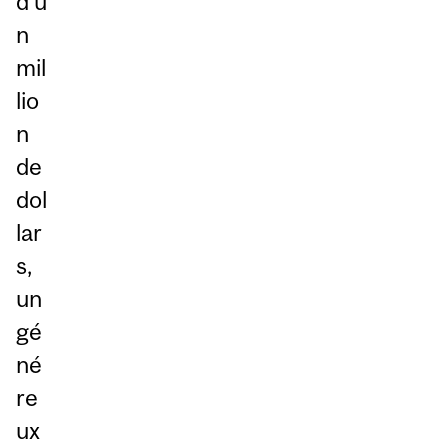
d’u
n
mil
lio
n
de
dol
lar
s,
un
gé
né
re
ux