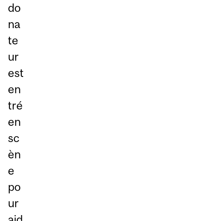
do
na
te
ur
est
en
tré
en
sc
èn
e
po
ur
aid