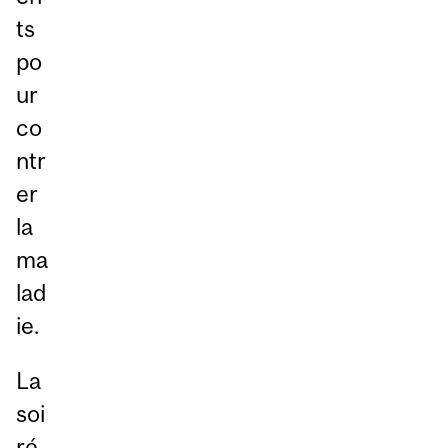
ts
po
ur
co
ntr
er
la
ma
lad
ie.
La
soi
ré