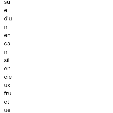
su
e
d’u
n
en
ca
n
sil
en
cie
ux
fru
ct
ue