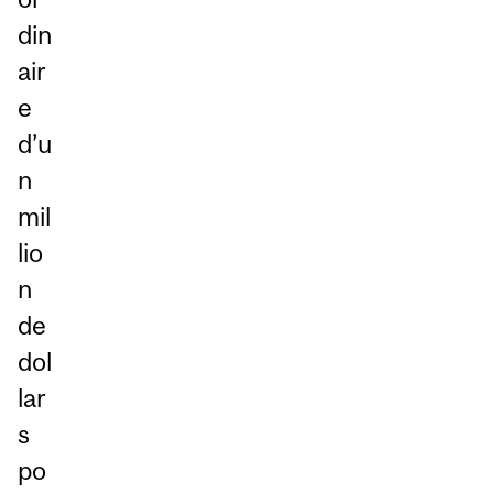
din
air
e
d’u
n
mil
lio
n
de
dol
lar
s
po