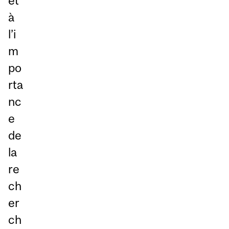
et
à
l’i
m
po
rta
nc
e
de
la
re
ch
er
ch