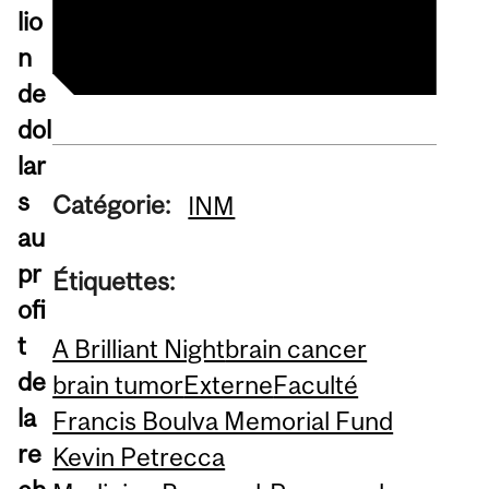
cérébrale
lio
n
de
dol
lar
s
Catégorie:
INM
au
pr
Étiquettes:
ofi
t
A Brilliant Night
brain cancer
de
brain tumor
Externe
Faculté
la
Francis Boulva Memorial Fund
re
Kevin Petrecca