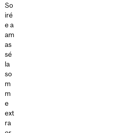
So
iré
e a
am
as
sé
la
so
m
m
e
ext
ra
or