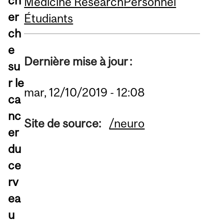
ch
Medicine Research
Personnel
er
Étudiants
ch
e
Dernière mise à jour :
su
r le
mar, 12/10/2019 - 12:08
ca
nc
Site de source:
/neuro
er
du
ce
rv
ea
u