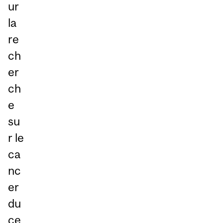
ur
la
re
ch
er
ch
e
su
r le
ca
nc
er
du
ce