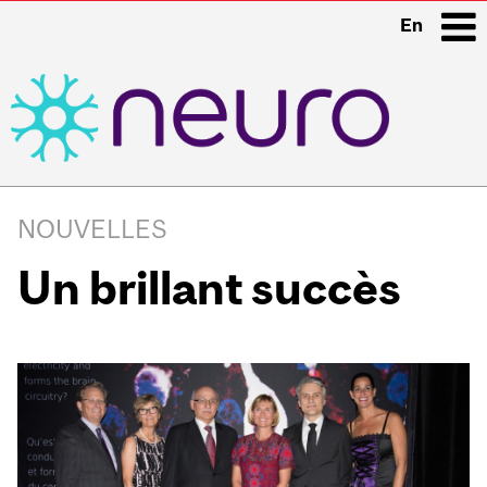
En
i
Main
navigation
NOUVELLES
Un brillant succès