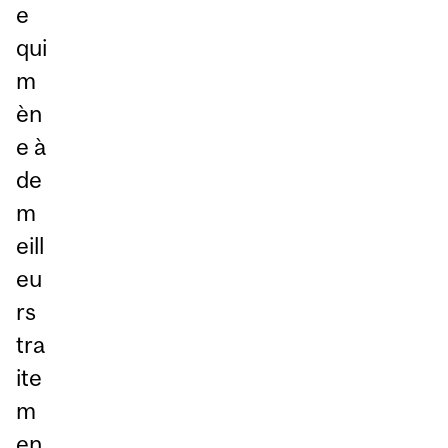
e
qui
m
èn
e à
de
m
eill
eu
rs
tra
ite
m
en