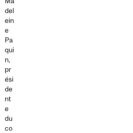
Ma
del
ein
e
Pa
qui
n,
pr
ési
de
nt
e
du
co