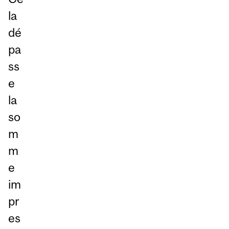
la
dé
pa
ss
e
la
so
m
m
e
im
pr
es