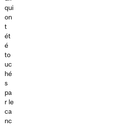
qui
on
t
ét
é
to
uc
hé
s
pa
r le
ca
nc