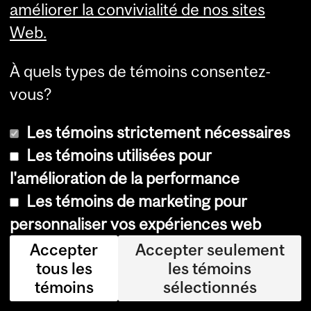
améliorer la convivialité de nos sites
e
Web.
So
iré
À quels types de témoins consentez-
e
vous?
et
Les témoins strictement nécessaires
pr
Les témoins utilisées pour
ési
l'amélioration de la performance
de
Les témoins de marketing pour
nt
personnaliser vos expériences web
e
Accepter
Accepter seulement
et
tous les
les témoins
ch
témoins
sélectionnés
ef