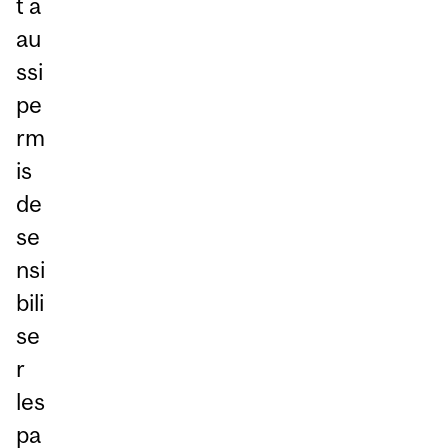
t a
au
ssi
pe
rm
is
de
se
nsi
bili
se
r
les
pa