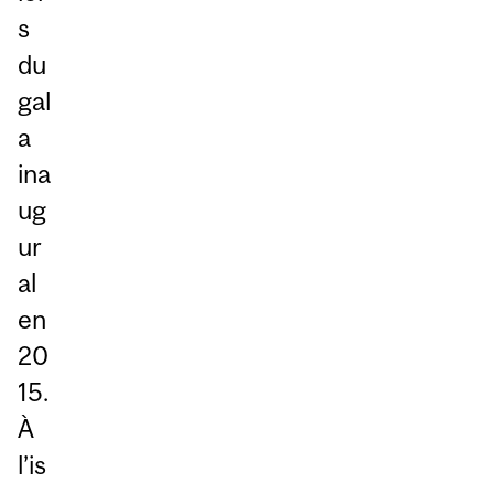
s
du
gal
a
ina
ug
ur
al
en
20
15.
À
l’is