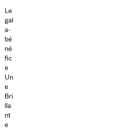
Le
gal
a-
bé
né
fic
e
Un
e
Bri
lla
nt
e