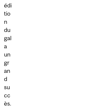
édi
tio
n
du
gal
a
un
gr
an
d
su
cc
ès.