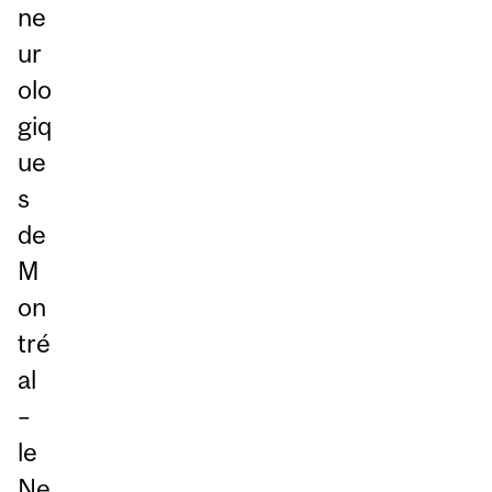
ne
ur
olo
giq
ue
s
de
M
on
tré
al
–
le
Ne