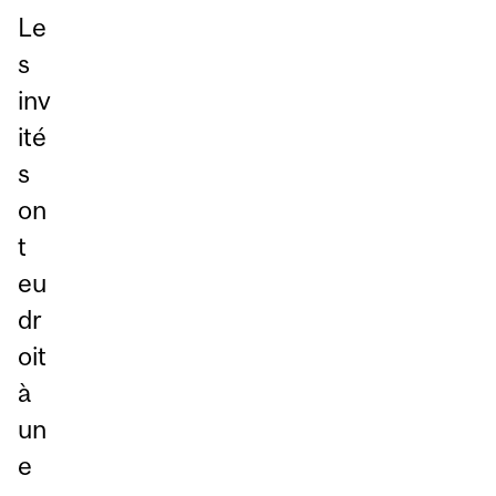
Le
s
inv
ité
s
on
t
eu
dr
oit
à
un
e