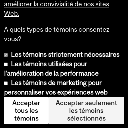
améliorer la convivialité de nos sites
ré
Web.
e
re
À quels types de témoins consentez-
nd
vous?
ait
ho
Les témoins strictement nécessaires
m
Les témoins utilisées pour
ma
l'amélioration de la performance
ge
Les témoins de marketing pour
au
personnaliser vos expériences web
x
Accepter
Accepter seulement
fa
tous les
les témoins
témoins
sélectionnés
mil
les