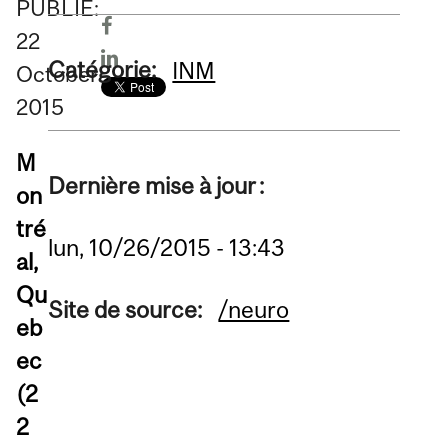
PUBLIÉ:
22
Catégorie:
INM
October
2015
M
Dernière mise à jour :
on
tré
lun, 10/26/2015 - 13:43
al,
Qu
Site de source:
/neuro
eb
ec
(2
2