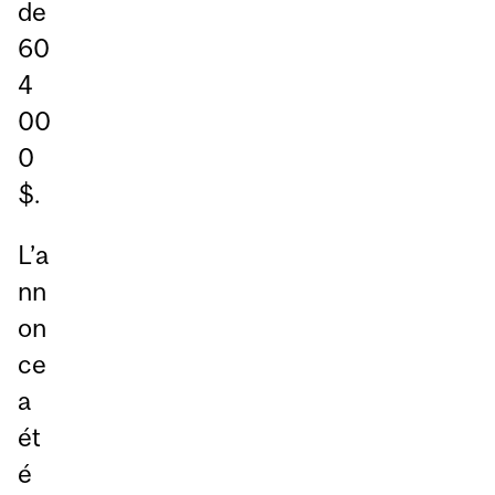
de
60
4
00
0
$.
L’a
nn
on
ce
a
ét
é