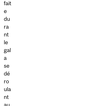
fait
e
du
ra
nt
le
gal
a
se
dé
ro
ula
nt
au