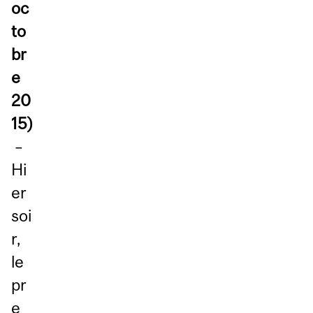
oc
to
br
e
20
15)
–
Hi
er
soi
r,
le
pr
e