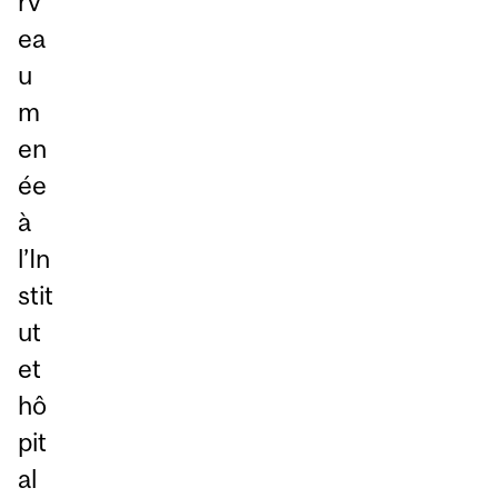
rv
ea
u
m
en
ée
à
l’In
stit
ut
et
hô
pit
al