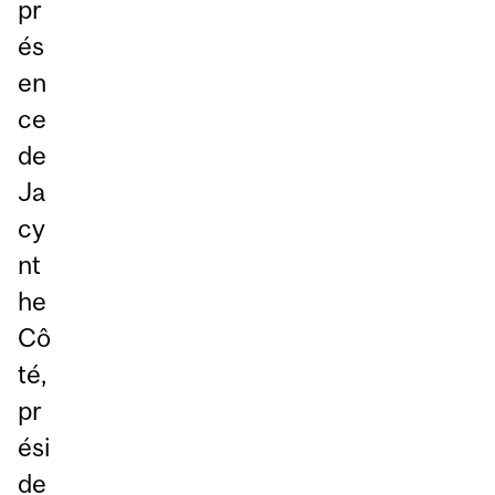
pr
és
en
ce
de
Ja
cy
nt
he
Cô
té,
pr
ési
de