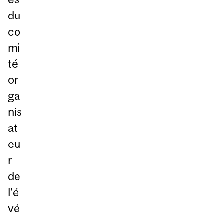
du
co
mi
té
or
ga
nis
at
eu
r
de
l’é
vé