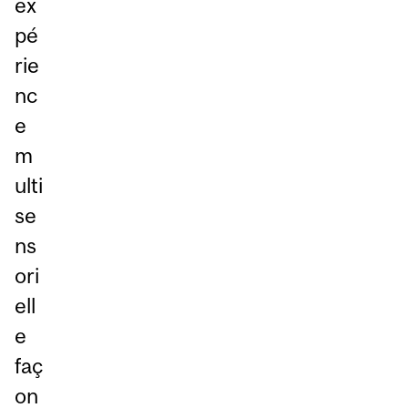
ex
pé
rie
nc
e
m
ulti
se
ns
ori
ell
e
faç
on