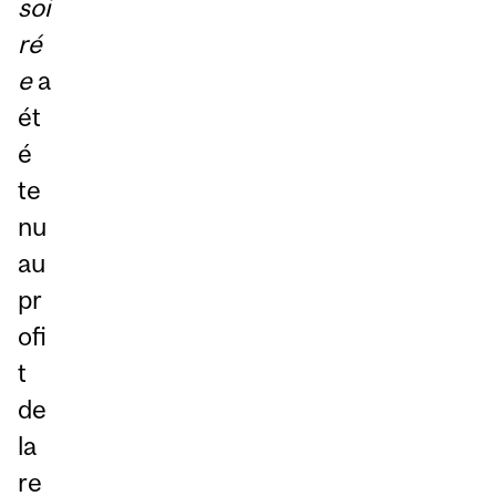
soi
ré
e
a
ét
é
te
nu
au
pr
ofi
t
de
la
re