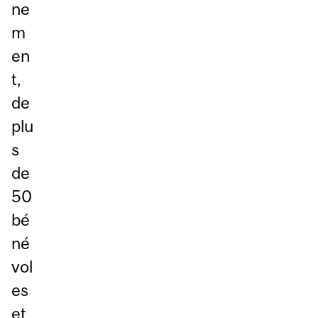
ne
m
en
t,
de
plu
s
de
50
bé
né
vol
es
et