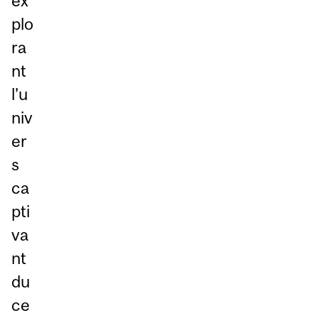
ex
plo
ra
nt
l’u
niv
er
s
ca
pti
va
nt
du
ce