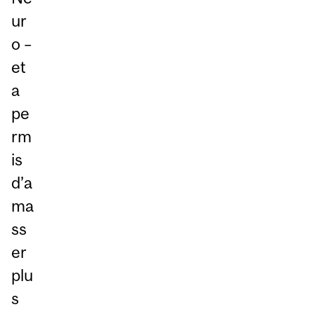
ur
o –
et
a
pe
rm
is
d’a
ma
ss
er
plu
s