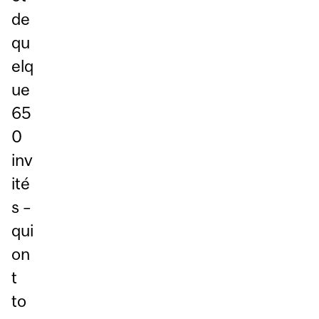
de
qu
elq
ue
65
0
inv
ité
s –
qui
on
t
to