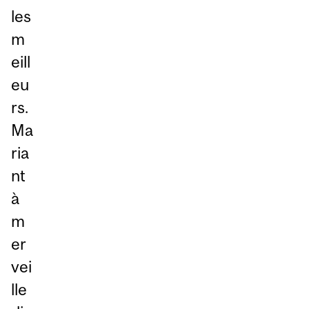
les
m
eill
eu
rs.
Ma
ria
nt
à
m
er
vei
lle