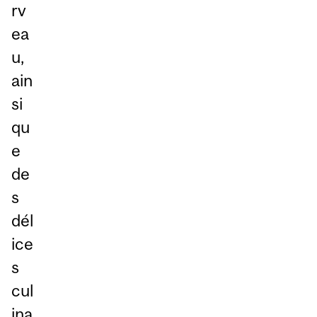
rv
ea
u,
ain
si
qu
e
de
s
dél
ice
s
cul
ina