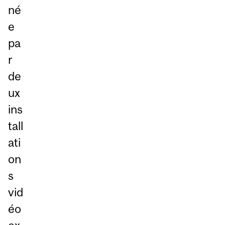
né
e
pa
r
de
ux
ins
tall
ati
on
s
vid
éo