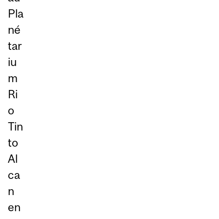
Pla
né
tar
iu
m
Ri
o
Tin
to
Al
ca
n
en