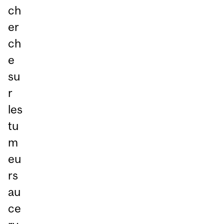
ch
er
ch
e
su
r
les
tu
m
eu
rs
au
ce