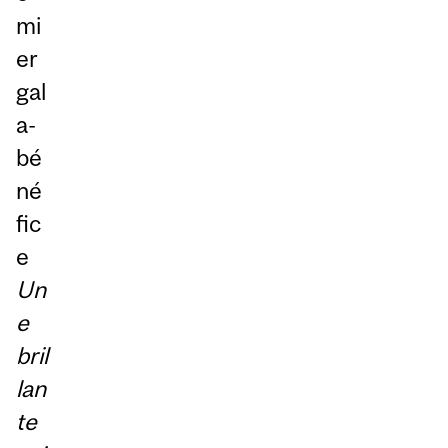
mi
er
gal
a-
bé
né
fic
e
Un
e
bril
lan
te