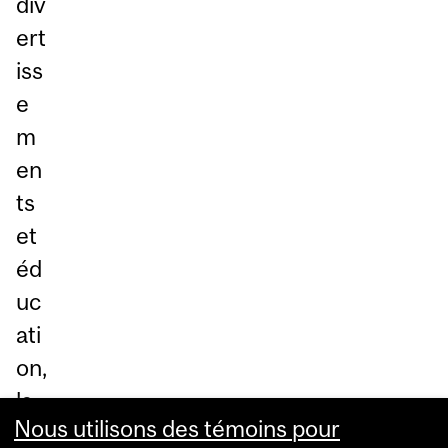
div
ert
iss
e
m
en
ts
et
éd
uc
ati
on,
la
Nous utilisons des témoins pour
soi