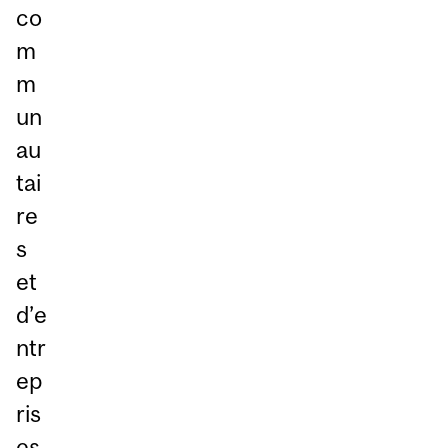
co
m
m
un
au
tai
re
s
et
d’e
ntr
ep
ris
es