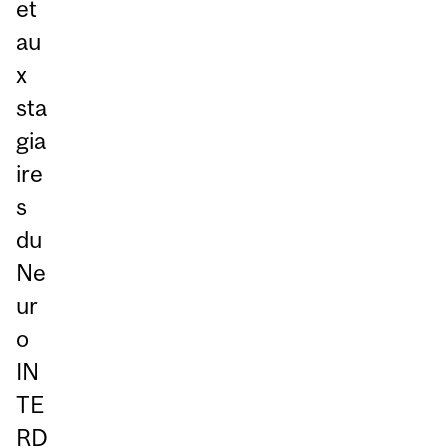
et
au
x
sta
gia
ire
s
du
Ne
ur
o
IN
TE
RD