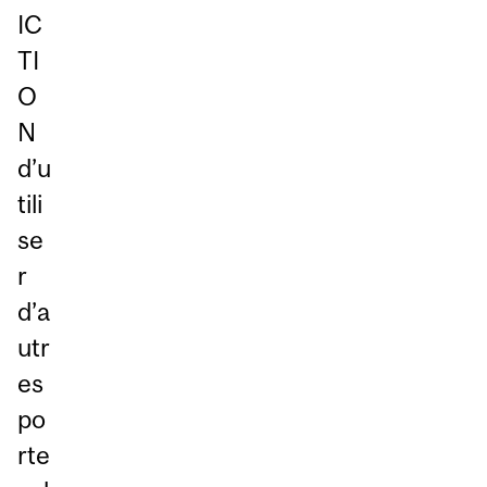
IC
TI
O
N
d’u
tili
se
r
d’a
utr
es
po
rte