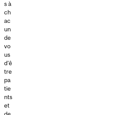
s à
ch
ac
un
de
vo
us
d’ê
tre
pa
tie
nts
et
de