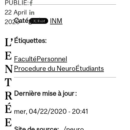
PUBLIÉ:
22
April
Catégorie:
INM
2020
L’
Étiquettes:
E
Faculté
Personnel
N
Procedure du Neuro
Étudiants
T
R
Dernière mise à jour :
É
mer, 04/22/2020 - 20:41
E
Site de source:
/neuro