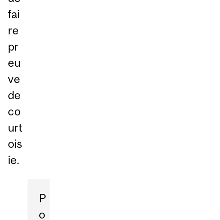
fai
re
pr
eu
ve
de
co
urt
ois
ie.
P
o