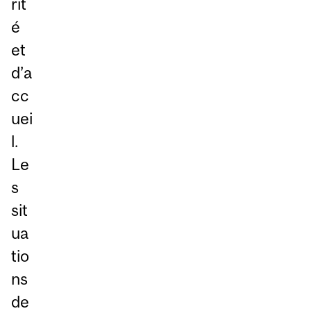
rit
é
et
d’a
cc
uei
l.
Le
s
sit
ua
tio
ns
de