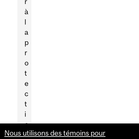
r
à
l
a
p
r
o
t
e
c
t
i
o
Nous utilisons des témoins pour
n