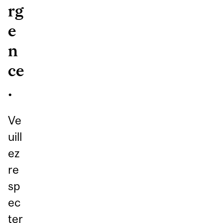
rg
e
n
ce
.
Ve
uill
ez
re
sp
ec
ter