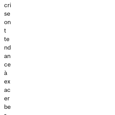
cri
se
on
t
te
nd
an
ce
à
ex
ac
er
be