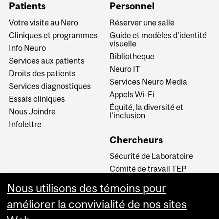
Patients
Personnel
Votre visite au Nero
Réserver une salle
Cliniques et programmes
Guide et modèles d'identité
visuelle
Info Neuro
Bibliotheque
Services aux patients
Neuro IT
Droits des patients
Services Neuro Media
Services diagnostiques
Appels Wi-Fi
Essais cliniques
Équité, la diversité et
Nous Joindre
l’inclusion
Infolettre
Chercheurs
Sécurité de Laboratoire
Comité de travail TEP
INM CPA
Nous utilisons des témoins pour
Comité d’éthique de la
améliorer la convivialité de nos sites
recherche du CUSM