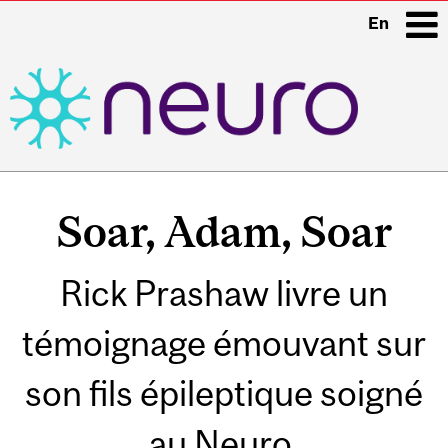
En
i
Main
navigation
Soar, Adam, Soar
Rick Prashaw livre un
témoignage émouvant sur
son fils épileptique soigné
au Neuro.