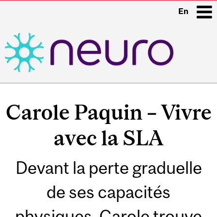
En
i
Main
navigation
Carole Paquin – Vivre
avec la SLA
Devant la perte graduelle
de ses capacités
physiques, Carole trouve