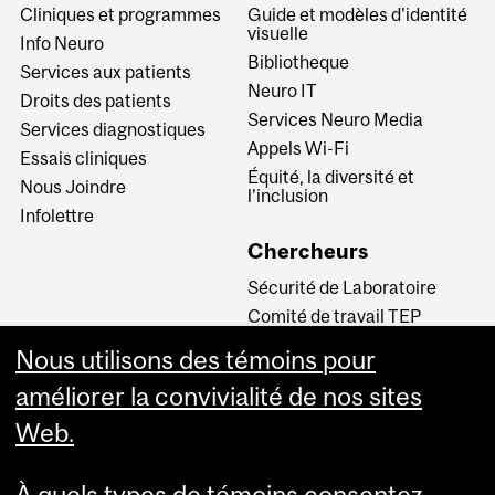
Cliniques et programmes
Guide et modèles d'identité
visuelle
Info Neuro
Bibliotheque
Services aux patients
Neuro IT
Droits des patients
Services Neuro Media
Services diagnostiques
Appels Wi-Fi
Essais cliniques
Équité, la diversité et
Nous Joindre
l’inclusion
Infolettre
Chercheurs
Sécurité de Laboratoire
Comité de travail TEP
INM CPA
Nous utilisons des témoins pour
Comité d’éthique de la
améliorer la convivialité de nos sites
recherche du CUSM
Web.
Carrières
À quels types de témoins consentez-