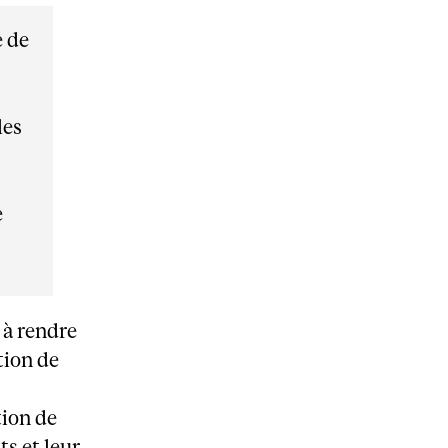
e de
les
e
 à rendre
tion de
tion de
ts et leur