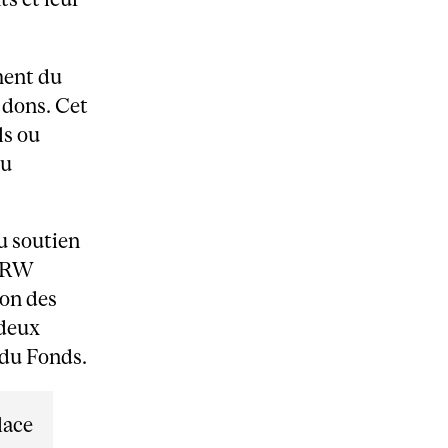
ment du
 dons. Cet
ls ou
du
u soutien
 DRW
don des
 deux
 du Fonds.
lace