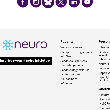
Patients
Person
Votre visite au Nero
Réserver 
Cliniques et programmes
Guide et
visuelle
Info Neuro
Biblioth
Inscrivez-vous à notre infolettre
Services aux patients
Neuro IT
Droits des patients
Services
Services diagnostiques
Appels W
Essais cliniques
Équité, la
Nous Joindre
l’inclusi
Infolettre
Cherch
Sécurité 
Comité d
INM CPA
Comité d