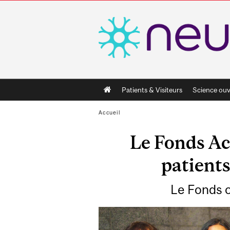
Main
Patients & Visiteurs
Science ouv
navigation
Accueil
Le Fonds A
patients
Le Fonds o