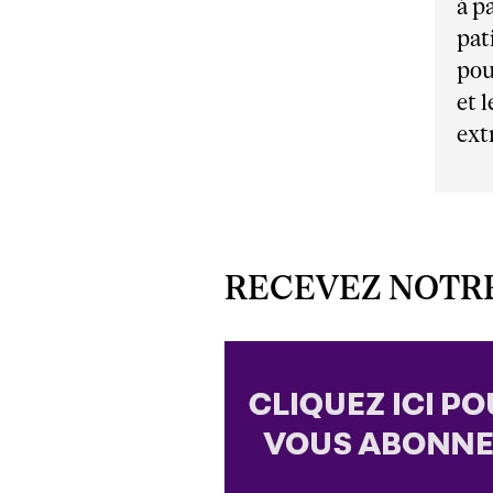
à p
pat
pou
et 
ext
RECEVEZ NOTR