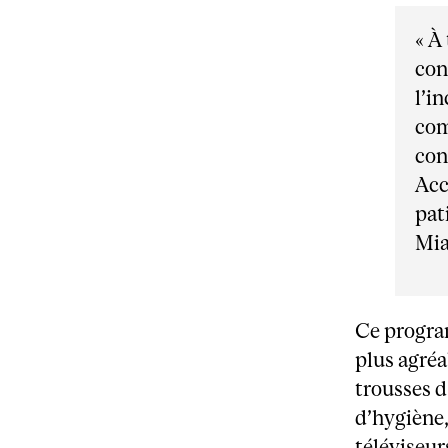
« À
con
l’i
com
con
Acc
pat
Mia
Ce program
plus agréa
trousses d
d’hygiène,
téléviseurs