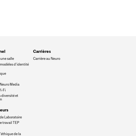
nel
Carrières
une salle
Carrière au Neuro
 modèles d'identité
eque
 Neuro Media
i-Fi
 diversité et
on
eurs
de Laboratoire
e travail TEP
’éthique de la