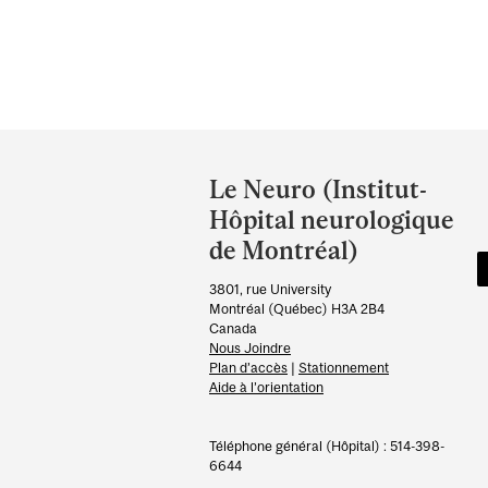
Department
and
Le Neuro (Institut-
University
Hôpital neurologique
Information
de Montréal)
3801, rue University
Montréal (Québec) H3A 2B4
Canada
Nous Joindre
Plan d’accès
|
Stationnement
Aide à l’orientation
Téléphone général (Hôpital) : 514-398-
6644