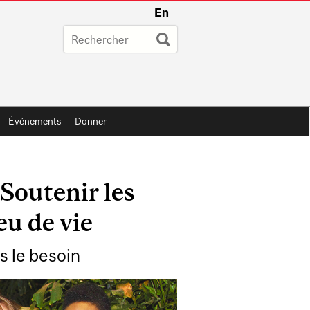
En
Événements
Donner
outenir les
eu de vie
s le besoin