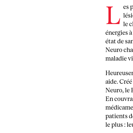
L
es 
lés
le 
énergies à
état de sa
Neuro chaq
maladie v
Heureusem
aide. Créé
Neuro, le 
En couvran
médicamen
patients d
le plus : l