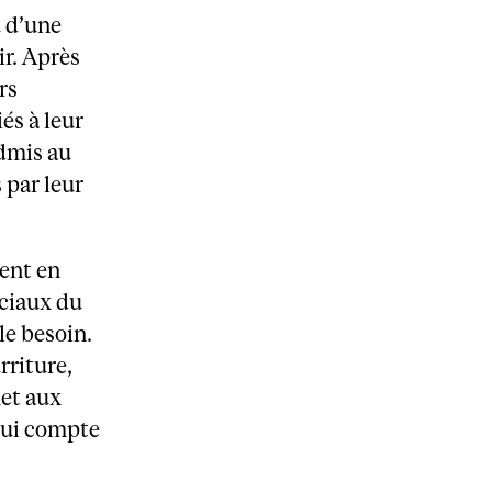
u d’une
ir. Après
rs
és à leur
admis au
 par leur
ent en
ociaux du
le besoin.
rriture,
met aux
 qui compte