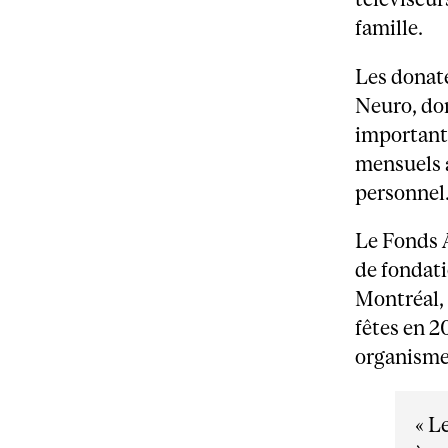
famille.
Les donat
Neuro, don
important 
mensuels a
personnel
Le Fonds 
de fondat
Montréal, 
fêtes en 2
organismes
« L