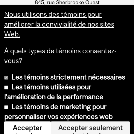
Information
845, rue Sherbrooke Ouest
Montréal (Québec) H3A 0G4
Nous utilisons des témoins pour
améliorer la convivialité de nos sites
Web.
À quels types de témoins consentez-
vous?
Les témoins strictement nécessaires
Les témoins utilisées pour
l'amélioration de la performance
© Université McGill, 2026
Les témoins de marketing pour
Accessibilité
personnaliser vos expériences web
Avis sur les témoins
Accepter
Accepter seulement