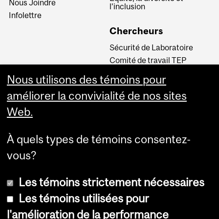
Nous Joindre
l’inclusion
Infolettre
Chercheurs
Sécurité de Laboratoire
Comité de travail TEP
INM CPA
Nous utilisons des témoins pour
Comité d’éthique de la
améliorer la convivialité de nos sites
recherche du CUSM
Web.
Carrières
À quels types de témoins consentez-
Carrière au Neuro
vous?
Les témoins strictement nécessaires
Les témoins utilisées pour
l'amélioration de la performance