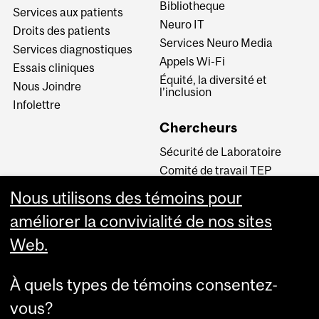
Bibliotheque
Services aux patients
Neuro IT
Droits des patients
Services Neuro Media
Services diagnostiques
Appels Wi-Fi
Essais cliniques
Équité, la diversité et
Nous Joindre
l’inclusion
Infolettre
Chercheurs
Sécurité de Laboratoire
Comité de travail TEP
INM CPA
Nous utilisons des témoins pour
Comité d’éthique de la
améliorer la convivialité de nos sites
recherche du CUSM
Web.
Carrières
À quels types de témoins consentez-
Carrière au Neuro
vous?