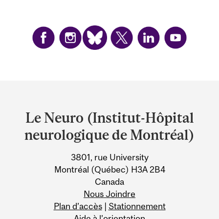
Department
and
Le Neuro (Institut-Hôpital
University
neurologique de Montréal)
Information
3801, rue University
Montréal (Québec) H3A 2B4
Canada
Nous Joindre
Plan d’accès
|
Stationnement
Aide à l’orientation