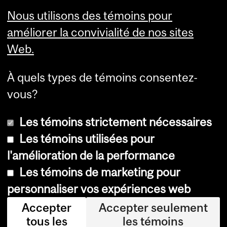
INM CPA
Nous utilisons des témoins pour
Comité d’éthique de la
améliorer la convivialité de nos sites
recherche du CUSM
Web.
Carrières
À quels types de témoins consentez-
Carrière au Neuro
vous?
Les témoins strictement nécessaires
Les témoins utilisées pour
l'amélioration de la performance
Les témoins de marketing pour
Accessibilité
personnaliser vos expériences web
Avis sur les témoins
Accepter
Accepter seulement
tous les
les témoins
Paramètres des témoins