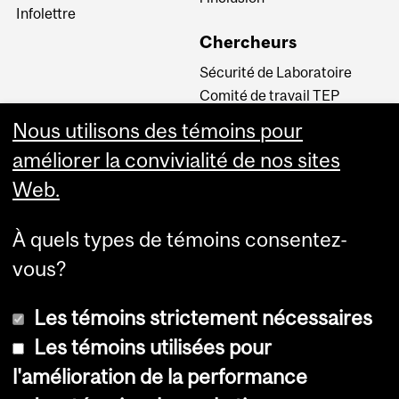
Infolettre
Chercheurs
Sécurité de Laboratoire
Comité de travail TEP
INM CPA
Nous utilisons des témoins pour
Comité d’éthique de la
améliorer la convivialité de nos sites
recherche du CUSM
Web.
Carrières
À quels types de témoins consentez-
Carrière au Neuro
vous?
Les témoins strictement nécessaires
Les témoins utilisées pour
l'amélioration de la performance