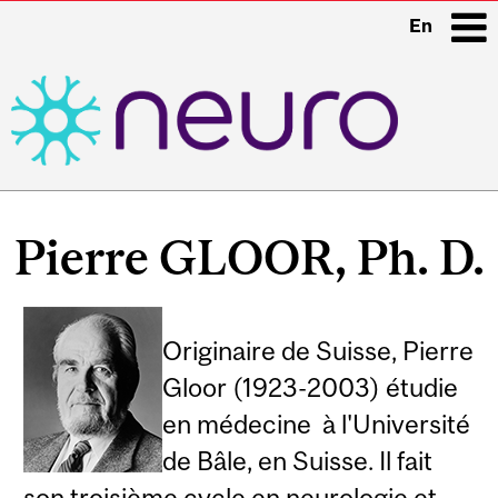
En
i
Main
navigation
Pierre GLOOR, Ph. D.
Originaire de Suisse, Pierre
Gloor (1923-2003) étudie
en médecine à l'Université
de Bâle, en Suisse. Il fait
son troisième cycle en neurologie et