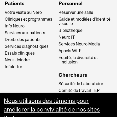
Patients
Personnel
Votre visite au Nero
Réserver une salle
Cliniques et programmes
Guide et modèles d'identité
visuelle
Info Neuro
Bibliotheque
Services aux patients
Neuro IT
Droits des patients
Services Neuro Media
Services diagnostiques
Appels Wi-Fi
Essais cliniques
Équité, la diversité et
Nous Joindre
l’inclusion
Infolettre
Chercheurs
Sécurité de Laboratoire
Comité de travail TEP
INM CPA
Nous utilisons des témoins pour
Comité d’éthique de la
améliorer la convivialité de nos sites
recherche du CUSM