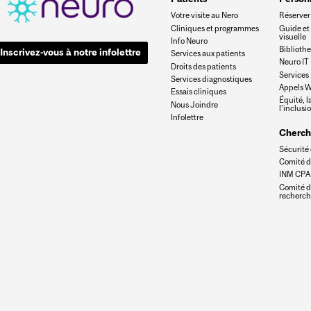
Votre visite au Nero
Réserver 
Cliniques et programmes
Guide et
visuelle
Info Neuro
Biblioth
Inscrivez-vous à notre infolettre
Services aux patients
Neuro IT
Droits des patients
Services
Services diagnostiques
Appels W
Essais cliniques
Équité, la
Nous Joindre
l’inclusi
Infolettre
Cherch
Sécurité 
Comité d
INM CPA
Comité d
recherc