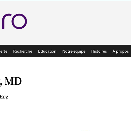
erte
Recherche
Éducation
Notre équipe
Histoires
À propos
y, MD
 Roy