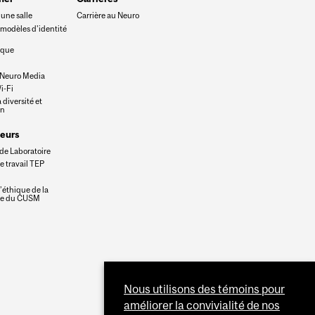
une salle
Carrière au Neuro
 modèles d'identité
eque
 Neuro Media
i-Fi
 diversité et
on
eurs
de Laboratoire
e travail TEP
’éthique de la
he du CUSM
Nous utilisons des témoins pour
améliorer la convivialité de nos