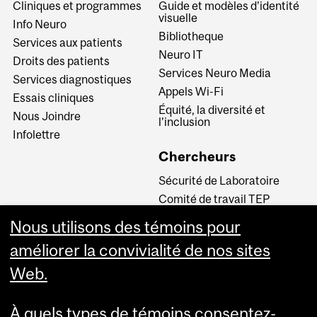
Cliniques et programmes
Guide et modèles d'identité
visuelle
Info Neuro
Bibliotheque
Services aux patients
Neuro IT
Droits des patients
Services Neuro Media
Services diagnostiques
Appels Wi-Fi
Essais cliniques
Équité, la diversité et
Nous Joindre
l’inclusion
Infolettre
Chercheurs
Sécurité de Laboratoire
Comité de travail TEP
INM CPA
Nous utilisons des témoins pour
Comité d’éthique de la
améliorer la convivialité de nos sites
recherche du CUSM
Web.
Carrières
À quels types de témoins consentez-
Carrière au Neuro