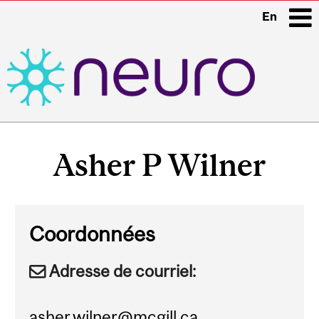
En
i
Main
navigation
Asher P Wilner
Coordonnées
Adresse de courriel:
asher.wilner@mcgill.ca