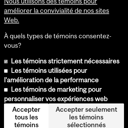
Nous utilisons des témoins pour
Comité d’éthique de la
améliorer la convivialité de nos sites
recherche du CUSM
Web.
Carrières
À quels types de témoins consentez-
Carrière au Neuro
vous?
Les témoins strictement nécessaires
Les témoins utilisées pour
l'amélioration de la performance
Les témoins de marketing pour
Accessibilité
personnaliser vos expériences web
Avis sur les témoins
Accepter
Accepter seulement
tous les
les témoins
Paramètres des témoins
témoins
sélectionnés
Se connecter