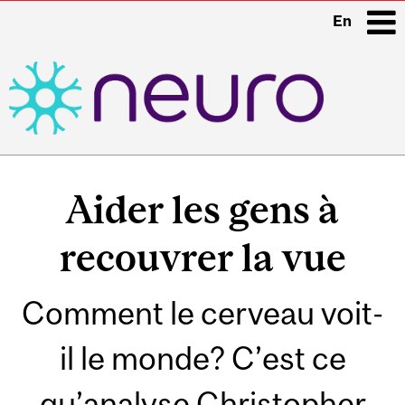
En
i
Main
navigation
Aider les gens à
recouvrer la vue
Comment le cerveau voit-
il le monde? C’est ce
qu’analyse Christopher