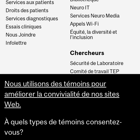
Services aux patients
Neuro IT
Droits des patients
Services Neuro Media
Services diagnostiques
Appels Wi-Fi
Essais cliniques
Équité, la diversité et
Nous Joindre
l’inclusion
Infolettre
Chercheurs
Sécurité de Laboratoire
Comité de travail TEP
INM CPA
Nous utilisons des témoins pour
Comité d’éthique de la
améliorer la convivialité de nos sites
recherche du CUSM
Web.
Carrières
À quels types de témoins consentez-
Carrière au Neuro
vous?