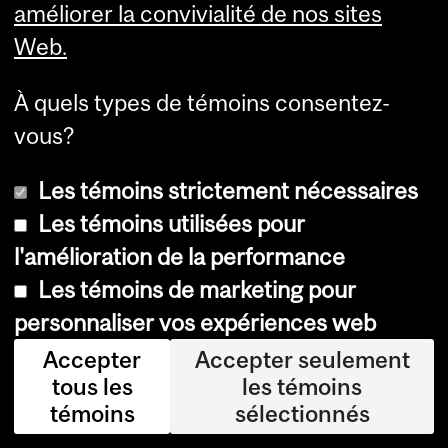
améliorer la convivialité de nos sites
Web.
À quels types de témoins consentez-
Department
vous?
and
Le Neuro (Institut-Hôpital
Les témoins strictement nécessaires
University
neurologique de Montréal)
Les témoins utilisées pour
Information
l'amélioration de la performance
3801, rue University
Les témoins de marketing pour
Montréal (Québec) H3A 2B4
Canada
personnaliser vos expériences web
Nous Joindre
Accepter
Accepter seulement
Plan d’accès
|
Stationnement
tous les
les témoins
Aide à l’orientation
témoins
sélectionnés