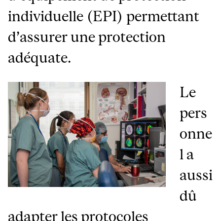
individuelle (EPI) permettant
d’assurer une protection
adéquate.
Le
pers
onne
l a
aussi
dû
adapter les protocoles