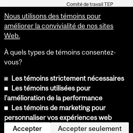
Comité de travail TEP
INM CPA
Nous utilisons des témoins pour
Comité d’éthique de la
améliorer la convivialité de nos sites
recherche du CUSM
Web.
Carrières
À quels types de témoins consentez-
Carrière au Neuro
vous?
Les témoins strictement nécessaires
Les témoins utilisées pour
l'amélioration de la performance
Les témoins de marketing pour
Accessibilité
personnaliser vos expériences web
Avis sur les témoins
Accepter
Accepter seulement