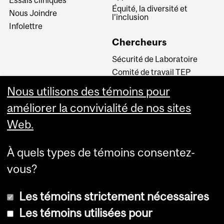
Équité, la diversité et
Nous Joindre
l’inclusion
Infolettre
Chercheurs
Sécurité de Laboratoire
Comité de travail TEP
INM CPA
Nous utilisons des témoins pour
Comité d’éthique de la
améliorer la convivialité de nos sites
recherche du CUSM
Web.
Carrières
À quels types de témoins consentez-
Carrière au Neuro
vous?
Les témoins strictement nécessaires
Les témoins utilisées pour