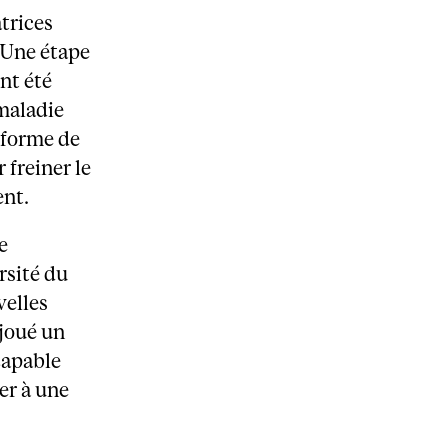
trices
 Une étape
nt été
 maladie
 forme de
 freiner le
nt.
e
rsité du
velles
 joué un
 capable
per à une