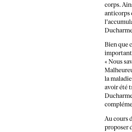
corps. Ain
anticorps 
l’accumula
Ducharme,
Bien que 
importante
« Nous sa
Malheureus
la maladie
avoir été 
Ducharme.
complémen
Au cours d
proposer 