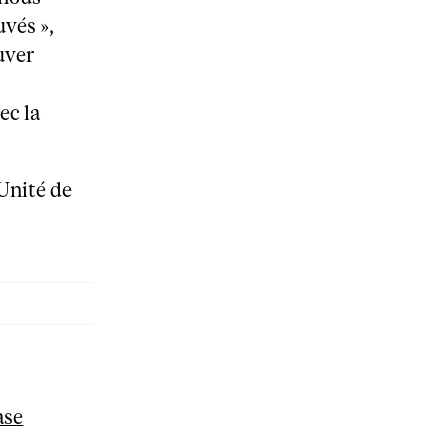
uvés »,
uver
ec la
’Unité de
ase