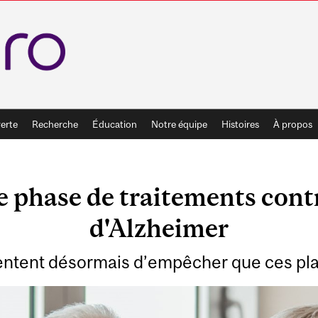
erte
Recherche
Éducation
Notre équipe
Histoires
À propos
 phase de traitements cont
d'Alzheimer
tentent désormais d’empêcher que ces p