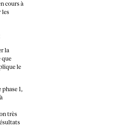
n cours à
 les
t
r la
e que
plique le
 phase 1,
 à
on très
ésultats