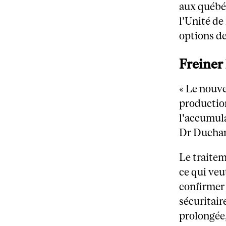
aux québéc
l’Unité de
options de
Freiner
« Le nouv
production
l'accumula
Dr Ducha
Le traitem
ce qui veu
confirmer 
sécuritair
prolongée,