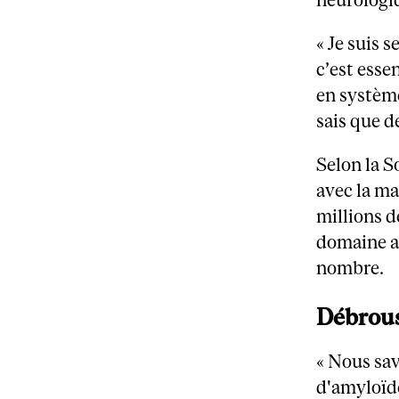
« Je suis s
c’est esse
en système
sais que d
Selon la 
avec la ma
millions 
domaine a 
nombre.
Débrous
« Nous sav
d'amyloïde