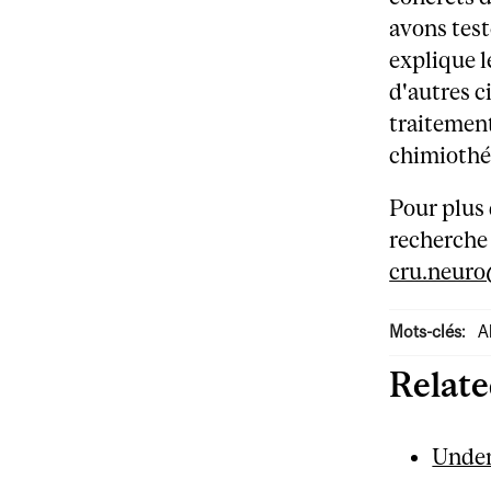
avons test
explique l
d'autres c
traitement
chimiothér
Pour plus 
recherche
cru.neuro
Mots-clés:
A
Relat
Under