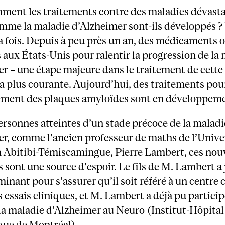
ment les traitements contre des maladies dévasta
mme la maladie d’Alzheimer sont-ils développés ?
la fois. Depuis à peu près un an, des médicaments o
aux États-Unis pour ralentir la progression de la
r – une étape majeure dans le traitement de cette
 plus courante. Aujourd’hui, des traitements pour
ment des plaques amyloïdes sont en développeme
ersonnes atteintes d’un stade précoce de la maladi
r, comme l’ancien professeur de maths de l’Unive
 Abitibi-Témiscamingue, Pierre Lambert, ces nou
 sont une source d’espoir. Le fils de M. Lambert a
minant pour s’assurer qu’il soit référé à un centre
es essais cliniques, et M. Lambert a déjà pu partici
la maladie d’Alzheimer au Neuro (Institut-Hôpital
que de Montréal).