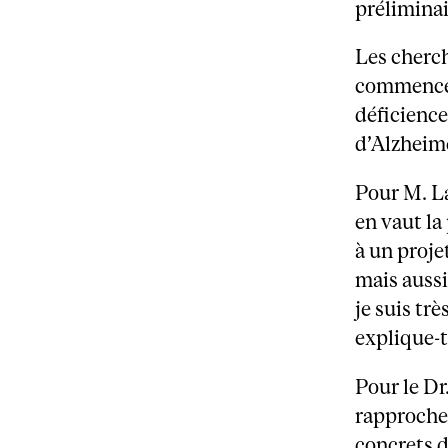
préliminai
Les cherc
commencé a
déficience
d’Alzheime
Pour M. La
en vaut la
à un proje
mais aussi
je suis tr
explique-t-
Pour le Dr
rapprocher
concrets 