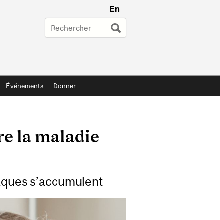
En
Événements
Donner
re la maladie
laques s’accumulent