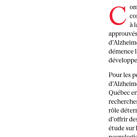
C
om
co
à 
approuvés 
d’Alzheime
démence la
développe
Pour les p
d’Alzheime
Québec en
recherches
rôle déter
d’offrir d
étude sur 
neurologi