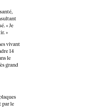
 santé,
nsultant
é. « Je
r. »
nes vivant
ndre 14
ns le
rès grand
 plaques
 par le