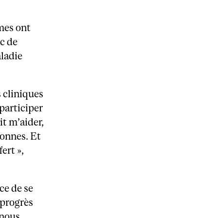
mes ont
c de
aladie
 cliniques
 participer
it m’aider,
sonnes. Et
ert »,
ce de se
 progrès
 nous