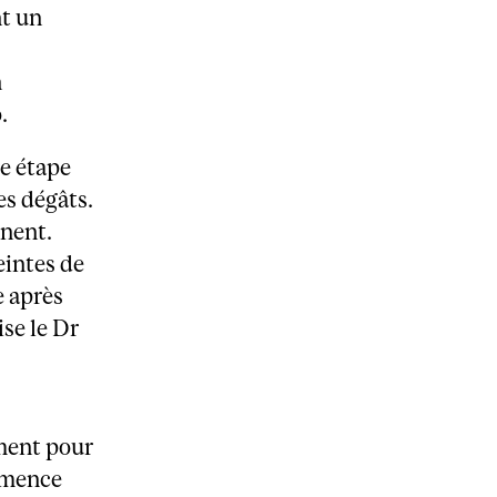
nt un
n
.
e étape
es dégâts.
nent.
eintes de
e après
ise le Dr
ement pour
émence