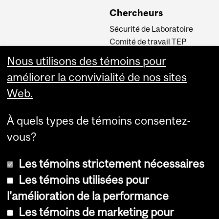
Chercheurs
Sécurité de Laboratoire
Comité de travail TEP
INM CPA
Nous utilisons des témoins pour
Comité d’éthique de la
améliorer la convivialité de nos sites
recherche du CUSM
Web.
Carrières
À quels types de témoins consentez-
Carrière au Neuro
vous?
Les témoins strictement nécessaires
Les témoins utilisées pour
l'amélioration de la performance
Les témoins de marketing pour