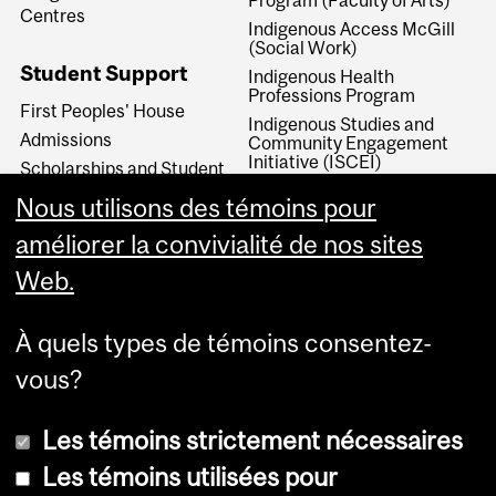
Program (Faculty of Arts)
Centres
Indigenous Access McGill
(Social Work)
Student Support
Indigenous Health
Professions Program
First Peoples' House
Indigenous Studies and
Admissions
Community Engagement
Initiative (ISCEI)
Scholarships and Student
Aid
Indigenous Relations
Nous utilisons des témoins pour
Initiative (School of
Continuing Studies)
améliorer la convivialité de nos sites
Web.
À quels types de témoins consentez-
vous?
Les témoins strictement nécessaires
Les témoins utilisées pour