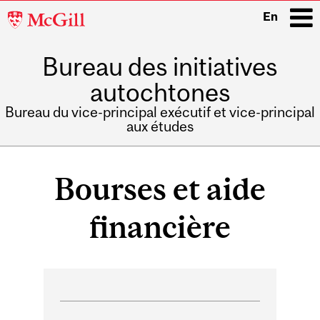
McGill
En
University
Bureau des initiatives
i
autochtones
Bureau du vice-principal exécutif et vice-principal
aux études
Main
navigation
Bourses et aide
financière