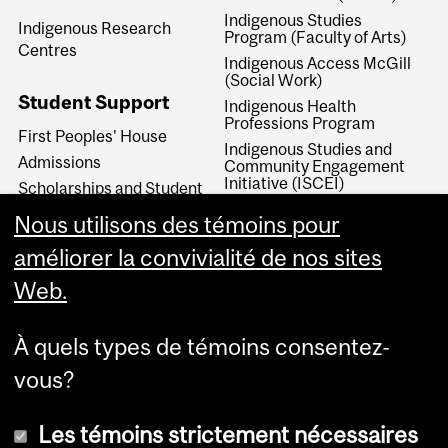
Indigenous Studies
Indigenous Research
Program (Faculty of Arts)
Centres
Indigenous Access McGill
(Social Work)
Student Support
Indigenous Health
Professions Program
First Peoples' House
Indigenous Studies and
Admissions
Community Engagement
Initiative (ISCEI)
Scholarships and Student
Aid
Indigenous Relations
Nous utilisons des témoins pour
Initiative (School of
Continuing Studies)
améliorer la convivialité de nos sites
Web.
À quels types de témoins consentez-
vous?
Les témoins strictement nécessaires