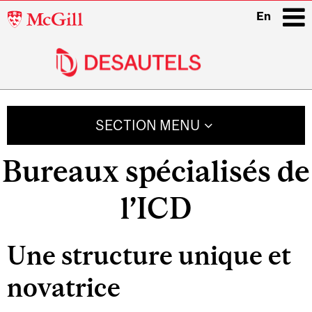
McGill
En
University
i
Main
navigation
SECTION MENU
Bureaux spécialisés de
l’ICD
Une structure unique et
novatrice