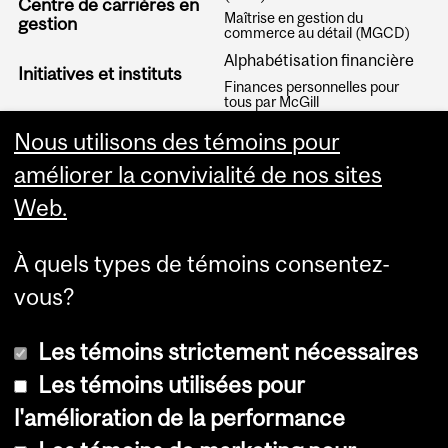
Centre de carrières en
Maîtrise en gestion du
gestion
commerce au détail (MGCD)
Alphabétisation financière
Initiatives et instituts
Finances personnelles pour
tous par McGill
Articles
Nous utilisons des témoins pour
améliorer la convivialité de nos sites
Web.
À quels types de témoins consentez-
vous?
Les témoins strictement nécessaires
Les témoins utilisées pour
l'amélioration de la performance
© Université McGill, 2026