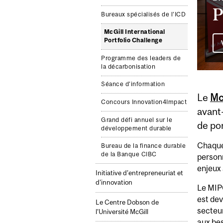
P
Bureaux spécialisés de l’ICD
McGill International
Portfolio Challenge
Programme des leaders de
la décarbonisation
Séance d’information
Le
Mc
Concours Innovation4Impact
avant-
Grand défi annuel sur le
de por
développement durable
Chaque 
Bureau de la finance durable
de la Banque CIBC
personn
enjeux
Initiative d’entrepreneuriat et
d’innovation
Le MIPC
est dev
Le Centre Dobson de
secteur
l’Université McGill
aux bes