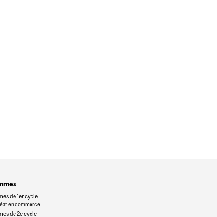
ammes
es de 1er cycle
réat en commerce
es de 2e cycle