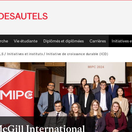
rche
Vie étudiante
Diplômés et diplômées
Carrières
Initiatives e
LS
/
Initiatives et instituts
/
Initiative de croissance durable (ICD)
cGill International