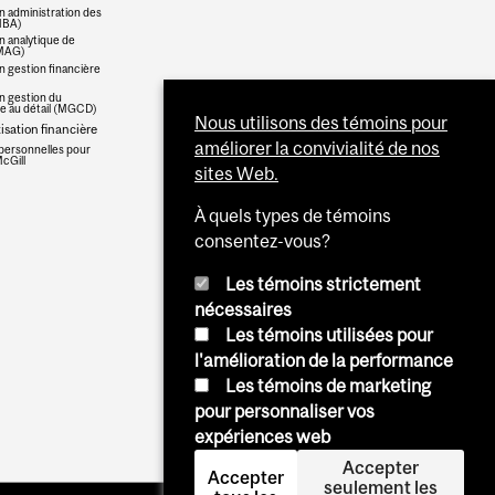
n administration des
(MBA)
n analytique de
(MAG)
n gestion financière
n gestion du
 au détail (MGCD)
Nous utilisons des témoins pour
sation financière
améliorer la convivialité de nos
personnelles pour
cGill
sites Web.
À quels types de témoins
consentez-vous?
Les témoins strictement
nécessaires
Les témoins utilisées pour
l'amélioration de la performance
Les témoins de marketing
pour personnaliser vos
expériences web
Accepter
Accepter
seulement les