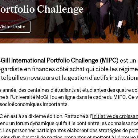
ortfolio Challenge
Visiter le site
Gill International Portfolio Challenge (MIPC)
est un
gardiste en finances côté achat qui cible les régime
tefeuilles novateurs et la gestion d’actifs institution
année, des centaines d’étudiants et étudiantes des quatre co
e à l’Université McGill ou en ligne dans le cadre du MIPC. Ce 
 socioéconomiques importants.
 en est à sa dixième édition. Rattaché à l’
Initiative de croissa
enu un forum dynamique qui fait le pont entre les connaissances
. Les personnes participantes élaborent des stratégies de port
oins d’un éventail de parties prenantes et mettent à l’épreuve l