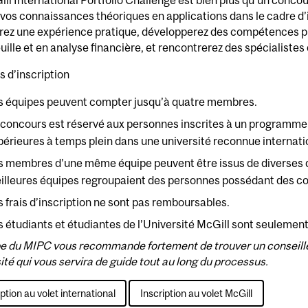
ll International Portfolio Challenge est bien plus qu’un conco
vos connaissances théoriques en applications dans le cadre d
rez une expérience pratique, développerez des compétences pr
uille et en analyse financière, et rencontrerez des spécialistes 
s d’inscription
s équipes peuvent compter jusqu’à quatre membres.
 concours est réservé aux personnes inscrites à un programme
périeures à temps plein dans une université reconnue internat
s membres d’une même équipe peuvent être issus de diverses dis
illeures équipes regroupaient des personnes possédant des co
s frais d’inscription ne sont pas remboursables.
s étudiants et étudiantes de l’Université McGill sont seulement
e du MIPC vous recommande fortement de trouver un conseiller
ité qui vous servira de guide tout au long du processus.
iption au volet international
Inscription au volet McGill