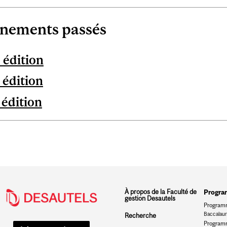
nements passés
 édition
 édition
 édition
À propos de la Faculté de
Progr
gestion Desautels
Programm
Baccalau
Recherche
Programm