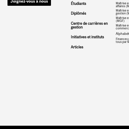
Joignez-vous à nous
Étudiants
Maîtrise e
affaires 
Maîtrise e
Diplômés
gestion 
Maîtrise e
(MGF)
Centre de carrières en
Maîtrise e
gestion
commerce
Alphabéti
Initiatives et instituts
Finances 
tous par M
Articles