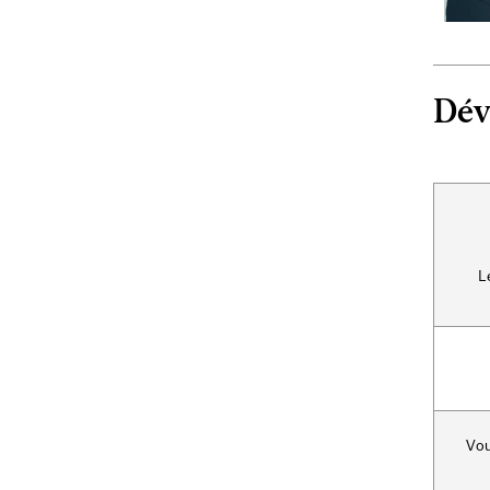
Dév
L
Vou