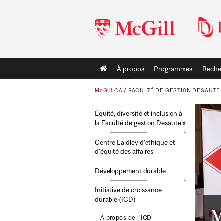
McGill
University
Main
À propos
Programmes
Reche
navigation
McGill.CA
/
FACULTÉ DE GESTION DESAUTE
Équité, diversité et inclusion à
la Faculté de gestion Desautels
Centre Laidley d’éthique et
d’équité des affaires
Développement durable
Initiative de croissance
durable (ICD)
M
À propos de l’ICD