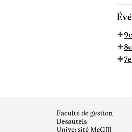
Évé
9e
8e
7e
Department
and
Faculté de gestion
University
Desautels
Information
Université McGill