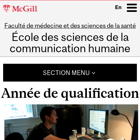
McGill
En
University
Faculté de médecine et des sciences de la santé
i
École des sciences de la
communication humaine
Main
navigation
SECTION MENU
Année de qualification