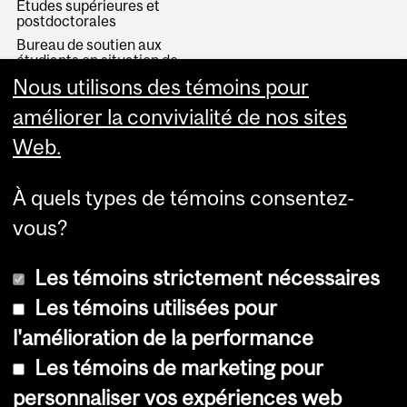
Études supérieures et
postdoctorales
Bureau de soutien aux
étudiants en situation de
handicap
Nous utilisons des témoins pour
Bourses d’études et de
améliorer la convivialité de nos sites
recherche
Web.
Faire un don
Donnez
À quels types de témoins consentez-
vous?
Les témoins strictement nécessaires
Les témoins utilisées pour
l'amélioration de la performance
© Université McGill, 2026
Les témoins de marketing pour
Accessibilité
personnaliser vos expériences web