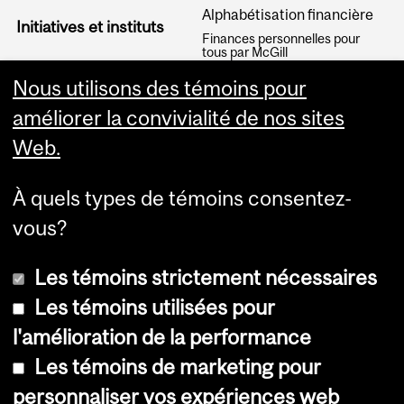
Alphabétisation financière
Initiatives et instituts
Finances personnelles pour
tous par McGill
Articles
Nous utilisons des témoins pour
améliorer la convivialité de nos sites
Web.
À quels types de témoins consentez-
vous?
Les témoins strictement nécessaires
Les témoins utilisées pour
l'amélioration de la performance
© Université McGill, 2026
Les témoins de marketing pour
Accessibilité
personnaliser vos expériences web