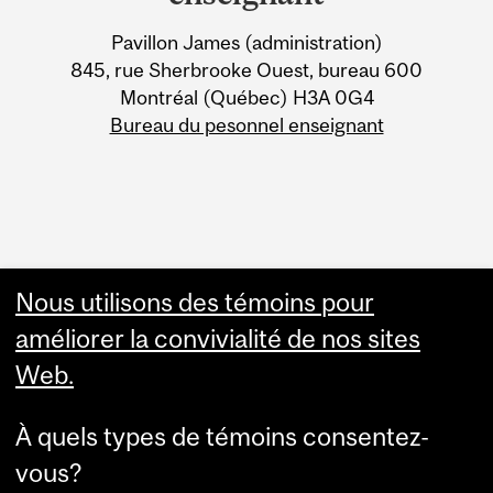
Information
Pavillon James (administration)
845, rue Sherbrooke Ouest, bureau 600
Montréal (Québec) H3A 0G4
Bureau du pesonnel enseignant
Nous utilisons des témoins pour
Other resources
améliorer la convivialité de nos sites
Academic & Administrative
Web.
HR Knowledge Base
APO & HR Service Portal
Login to Workday
À quels types de témoins consentez-
vous?