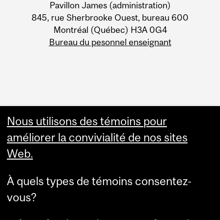
Pavillon James (administration)
845, rue Sherbrooke Ouest, bureau 600
Montréal (Québec) H3A 0G4
Bureau du pesonnel enseignant
Nous utilisons des témoins pour
Other resources
améliorer la convivialité de nos sites
Academic & Administrative
Web.
HR Knowledge Base
APO & HR Service Portal
Login to Workday
À quels types de témoins consentez-
vous?