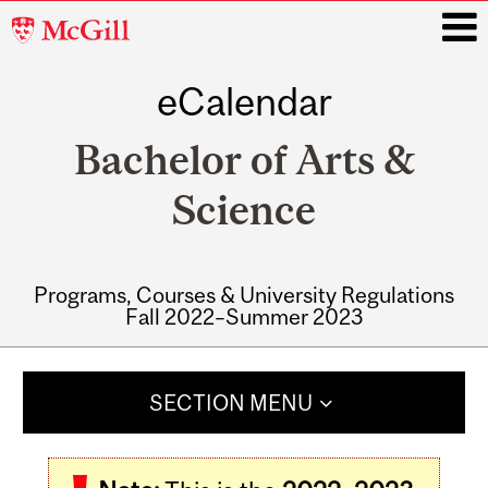
McGill
University
eCalendar
i
Bachelor of Arts &
Science
Programs, Courses & University Regulations
Fall 2022–Summer 2023
Main
navigation
SECTION MENU