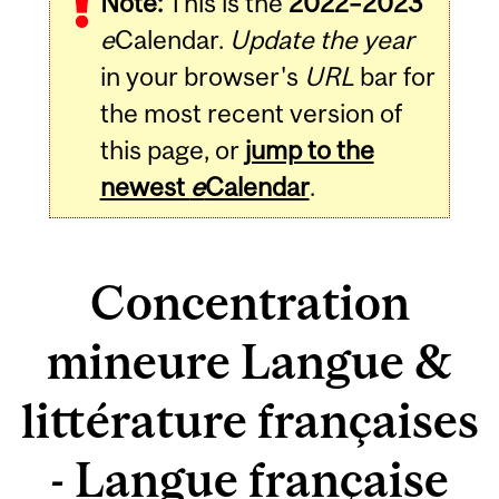
Note:
This is the
2022–2023
e
Calendar.
Update the year
in your browser's
URL
bar for
the most recent version of
this page, or
jump to the
newest
e
Calendar
.
Concentration
mineure Langue &
littérature françaises
- Langue française