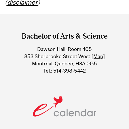
(
disclaimer
)
Department
and
Bachelor of Arts & Science
University
Dawson Hall, Room 405
Information
853 Sherbrooke Street West
[Map]
Montreal, Quebec, H3A 0G5
Tel.: 514-398-5442