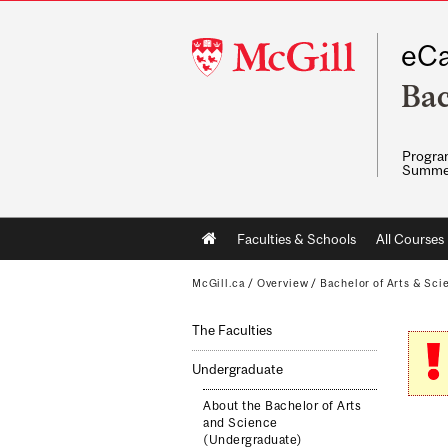
McGill
eCa
University
Bac
Program
Summe
Main
Faculties & Schools
All Courses
navigation
McGill.ca
/
Overview
/
Bachelor of Arts & Sci
The Faculties
Undergraduate
About the Bachelor of Arts
and Science
(Undergraduate)