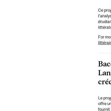
Ce prog
l’analy
étudian
littérat
For mo
littéra
Bac
Lan
cré
Le prog
offre u
fournit