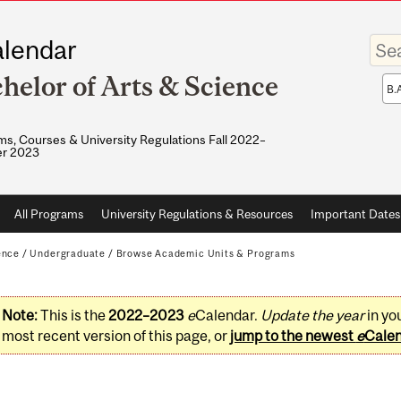
Enter
lendar
your
keywo
helor of Arts & Science
Sea
sco
s, Courses & University Regulations Fall 2022–
r 2023
All Programs
University Regulations & Resources
Important Dates
ence
/
Undergraduate
/
Browse Academic Units & Programs
Note:
This is the
2022–2023
e
Calendar.
Update the year
in yo
most recent version of this page, or
jump to the newest
e
Cale