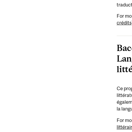
traduct
For mo
crédits
Bac
Lan
litt
Ce prog
littéra
égaleme
la lang
For mo
littéra