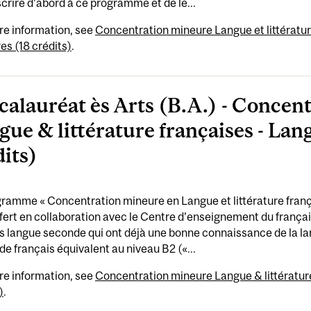
scrire d’abord à ce programme et de le...
re information, see
Concentration mineure Langue et littératur
res (18 crédits)
.
calauréat ès Arts (B.A.) - Concen
gue & littérature françaises - Lan
dits)
ramme « Concentration mineure en Langue et littérature franç
ffert en collaboration avec le Centre d’enseignement du français
s langue seconde qui ont déjà une bonne connaissance de la lang
de français équivalent au niveau B2 («...
re information, see
Concentration mineure Langue & littérature
)
.