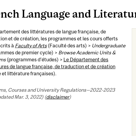
ench Language and Literat
rtement des littératures de langue française, de
ion et de création, les programmes et les cours offerts
crits à
Faculty of Arts
(Faculté des arts) >
Undergraduate
ammes de premier cycle) >
Browse Academic Units &
ams
(programmes d'études) >
Le Département des
tures de langue française, de traduction et de création
 et littérature françaises).
ms, Courses and University Regulations—2022-2023
pdated Mar. 3, 2022) (
disclaimer
)