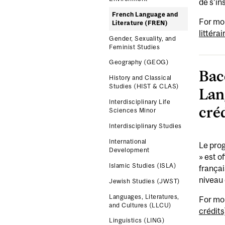
de s’in
French Language and
For mo
Literature (FREN)
littérai
Gender, Sexuality, and
Feminist Studies
Geography (GEOG)
Bac
History and Classical
Studies (HIST & CLAS)
Lan
Interdisciplinary Life
cré
Sciences Minor
Interdisciplinary Studies
International
Le prog
Development
» est o
Islamic Studies (ISLA)
françai
niveau 
Jewish Studies (JWST)
Languages, Literatures,
For mo
and Cultures (LLCU)
crédits
Linguistics (LING)