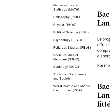
Mathematics and
Statistics (MATH)
Bac
Philosophy (PHIL)
Lang
Physics (PHYS)
Political Science (POLI)
Le prog
Psychology (PSYC)
offre u
Religious Studies (RELG)
compréh
Social Studies of
d’abord
Medicine (SSMD)
For mo
Sociology (SOCI)
Sustainability, Science
and Society
Bac
World Islamic and Middle
East Studies (ISLA)
Lang
litt