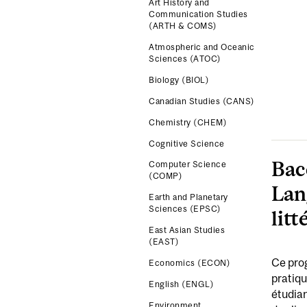
Art History and
Communication Studies
(ARTH & COMS)
Atmospheric and Oceanic
Sciences (ATOC)
Biology (BIOL)
Canadian Studies (CANS)
Chemistry (CHEM)
Cognitive Science
Bac
Computer Science
(COMP)
Lang
Earth and Planetary
Sciences (EPSC)
litt
East Asian Studies
(EAST)
Ce prog
Economics (ECON)
pratiqu
English (ENGL)
étudian
Environment