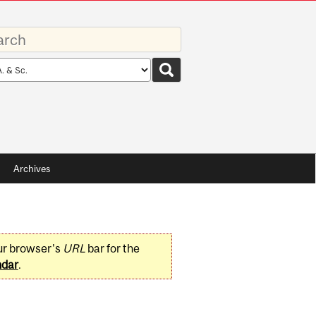
rds
rch
pe
Archives
ur browser's
URL
bar for the
ndar
.