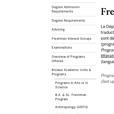
Degree Admission
Fr
Requirements
Degree Requirements
Le Dépa
Advising
traduct
sont dé
Freshman Interest Groups
(progr
Examinations
Progr
littéra
Overview of Programs
(langue
Offered
Browse Academic Units &
Programs
Progra
(last u
Programs in Arts or in
Science
B.A. & Sc. Freshman
Program
Anthropology (ANTH)