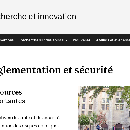
herche et innovation
cherches
Recherche sur des animaux
Nouvelles
Ateliers et événem
lementation et sécurité
ources
ortantes
tives de santé et de sécurité
ention des risques chimiques