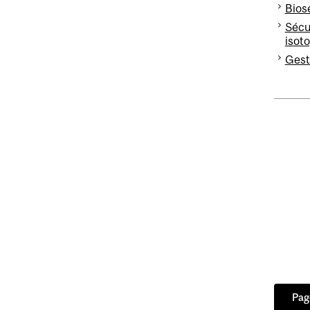
Bios
Sécur
isot
Gest
Pag