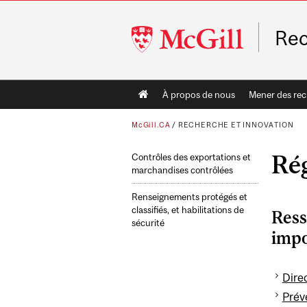
McGill
Rec
University
Main
À propos de nous
Mener des re
navigation
McGill.CA
/
RECHERCHE ET INNOVATION
Rég
Contrôles des exportations et
marchandises contrôlées
Renseignements protégés et
classifiés, et habilitations de
Ress
sécurité
imp
Direc
Prév