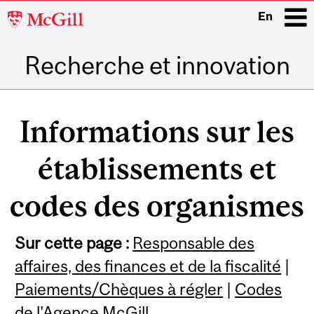
McGill
En
University
Recherche et innovation
i
Main
navigation
Informations sur les
établissements et
codes des organismes
Sur cette page :
Responsable des
affaires, des finances et de la fiscalité
|
Paiements/Chèques à régler
|
Codes
de l'Agence McGill