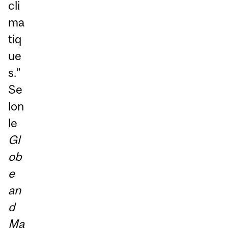
cli
ma
tiq
ue
s.”
Se
lon
le
Gl
ob
e
an
d
Ma