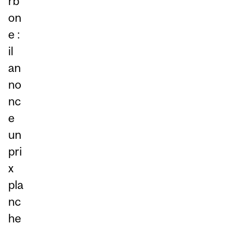
rb
on
e :
il
an
no
nc
e
un
pri
x
pla
nc
he