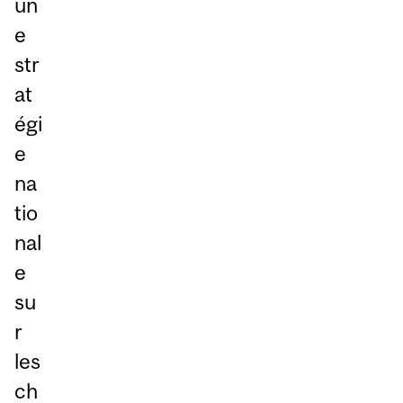
un
e
str
at
égi
e
na
tio
nal
e
su
r
les
ch