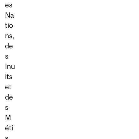
es
Na
tio
ns,
de
s
Inu
its
et
de
s
M
éti
s