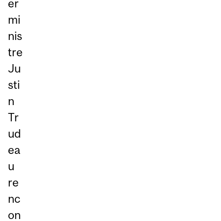
er
mi
nis
tre
Ju
sti
n
Tr
ud
ea
u
re
nc
on