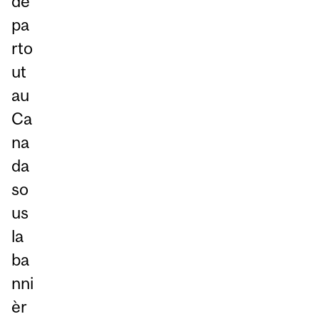
de
pa
rto
ut
au
Ca
na
da
so
us
la
ba
nni
èr