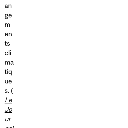
an
ge
m
en
ts
cli
ma
tiq
ue
s. (
Le
Jo
ur