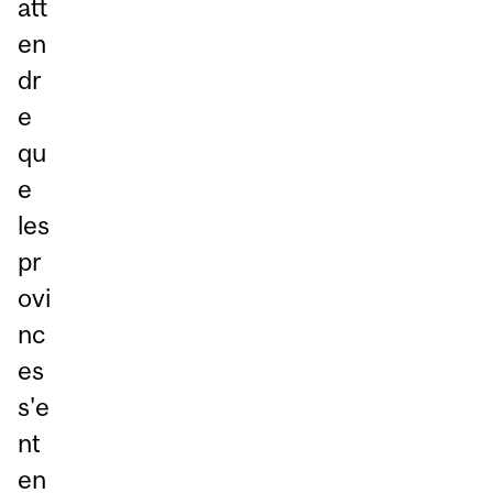
att
en
dr
e
qu
e
les
pr
ovi
nc
es
s'e
nt
en