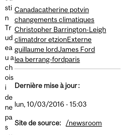
sti
Canada
catherine potvin
n
changements climatiques
Tr
Christopher Barrington-Leigh
ud
climat
dror etzion
Externe
ea
guillaume lord
James Ford
u a
lea berrang-ford
paris
ch
ois
Dernière mise à jour :
i
de
lun, 10/03/2016 - 15:03
ne
pa
Site de source:
/newsroom
s