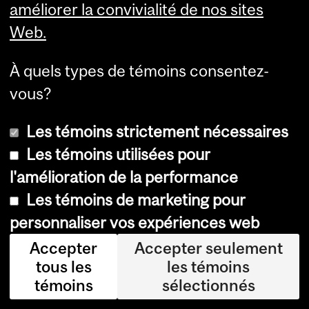
améliorer la convivialité de nos sites
po
Web.
ur
le
À quels types de témoins consentez-
pa
vous?
ys
pa
Les témoins strictement nécessaires
ru
Les témoins utilisées pour
en
l'amélioration de la performance
20
Les témoins de marketing pour
15.
personnaliser vos expériences web
Le
Accepter
Accepter seulement
tous les
les témoins
s
témoins
sélectionnés
ch