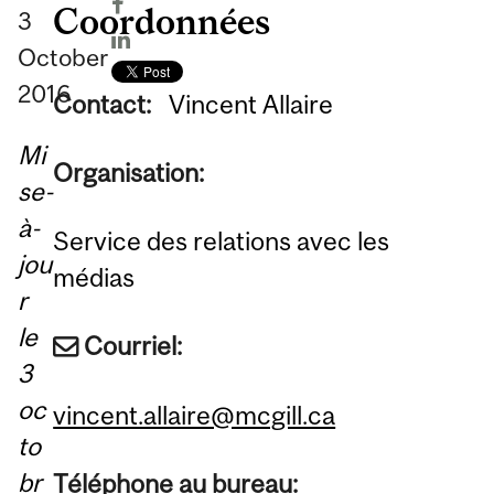
Coordonnées
3
October
2016
Contact:
Vincent Allaire
Mi
Organisation:
se-
à-
Service des relations avec les
jou
médias
r
le
Courriel:
3
oc
vincent.allaire@mcgill.ca
to
br
Téléphone au bureau: