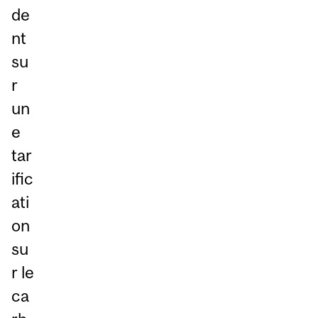
de
nt
su
r
un
e
tar
ific
ati
on
su
r le
ca