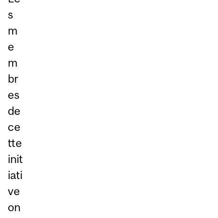
s
m
e
m
br
es
de
ce
tte
init
iati
ve
on