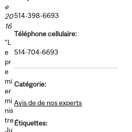
e
514-398-6693
20
16
Téléphone cellulaire:
"L
e
514-704-6693
pr
e
mi
Catégorie:
er
mi
Avis de de nos experts
nis
tre
Étiquettes:
Ju