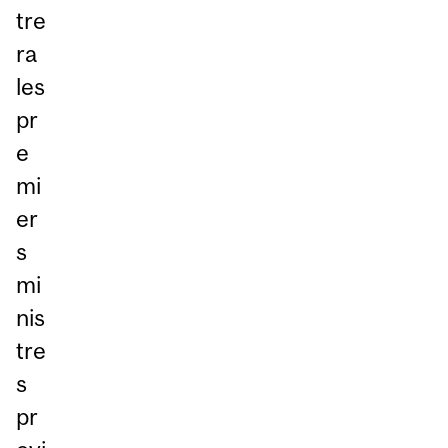
tre
ra
les
pr
e
mi
er
s
mi
nis
tre
s
pr