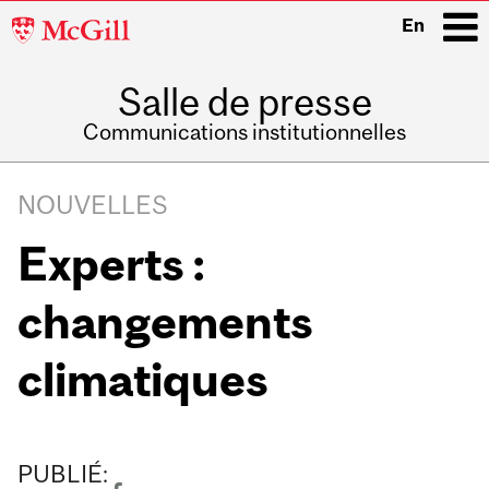
McGill
En
University
Salle de presse
i
Communications institutionnelles
Main
Related
navigation
NOUVELLES
Content
Experts :
changements
climatiques
PUBLIÉ: