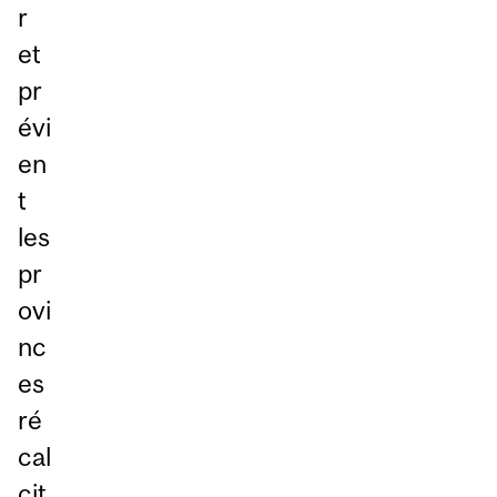
r
et
pr
évi
en
t
les
pr
ovi
nc
es
ré
cal
cit