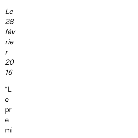
Le
28
fév
rie
r
20
16
“L
e
pr
e
mi