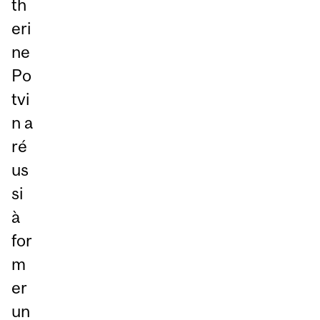
th
eri
ne
Po
tvi
n a
ré
us
si
à
for
m
er
un