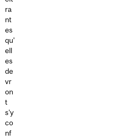
ra
nt
es
qu'
ell
es
de
vr
on
t
s'y
co
nf