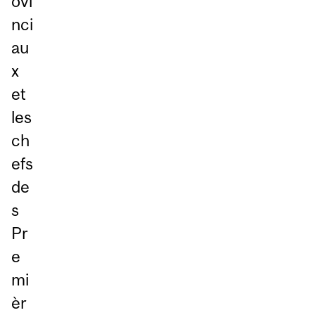
ovi
nci
au
x
et
les
ch
efs
de
s
Pr
e
mi
èr