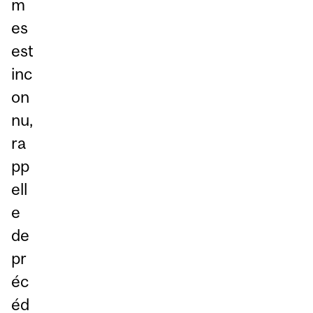
m
es
est
inc
on
nu,
ra
pp
ell
e
de
pr
éc
éd