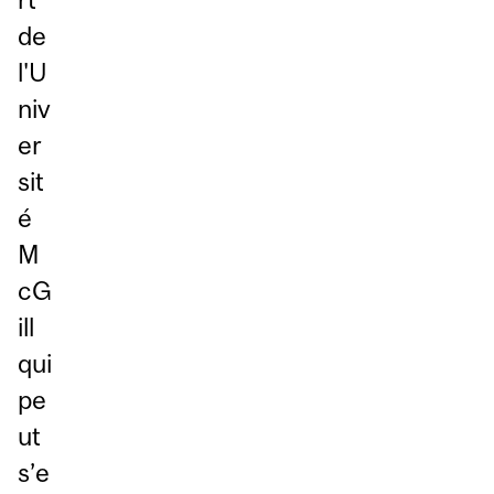
de
l'U
niv
er
sit
é
M
cG
ill
qui
pe
ut
s’e