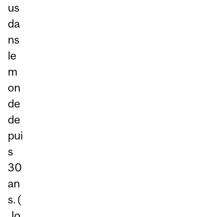
us
da
ns
le
m
on
de
de
pui
s
30
an
s. (
Jo