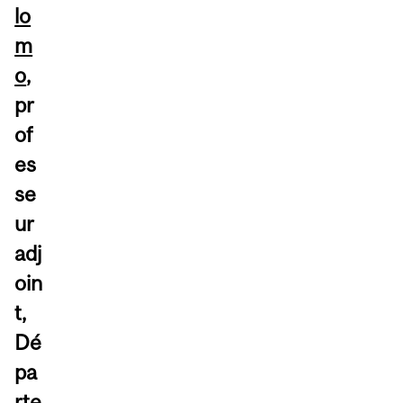
lo
m
o
,
pr
of
es
se
ur
adj
oin
t,
Dé
pa
rte