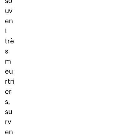
so
uv
en
t
trè
s
m
eu
rtri
er
s,
su
rv
en