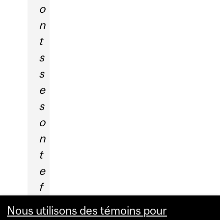
o
n
t
s
s
e
s
o
n
t
e
f
f
Nous utilisons des témoins pour
o