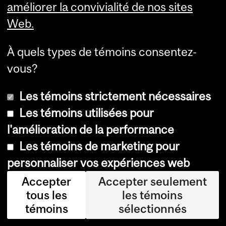
améliorer la convivialité de nos sites
n
Web.
d
r
À quels types de témoins consentez-
é
vous?
s
Les témoins strictement nécessaires
a
Les témoins utilisées pour
u
l'amélioration de la performance
x
Les témoins de marketing pour
É
personnaliser vos expériences web
t
Accepter
Accepter seulement
a
tous les
les témoins
t
témoins
sélectionnés
s