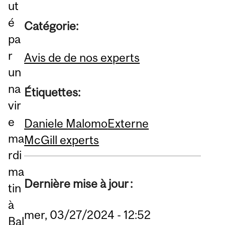
ut
é
Catégorie:
pa
r
Avis de de nos experts
un
na
Étiquettes:
vir
e
Daniele Malomo
Externe
ma
McGill experts
rdi
ma
Dernière mise à jour :
tin
à
mer, 03/27/2024 - 12:52
Bal