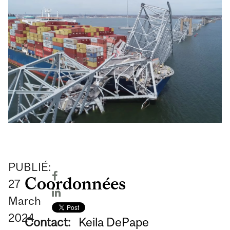
PUBLIÉ:
Coordonnées
27
March
2024
Contact:
Keila DePape