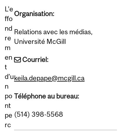
L’e
Organisation:
ffo
nd
Relations avec les médias,
re
Université McGill
m
en
Courriel:
t
d’u
keila.depape@mcgill.ca
n
po
Téléphone au bureau:
nt
(514) 398-5568
pe
rc