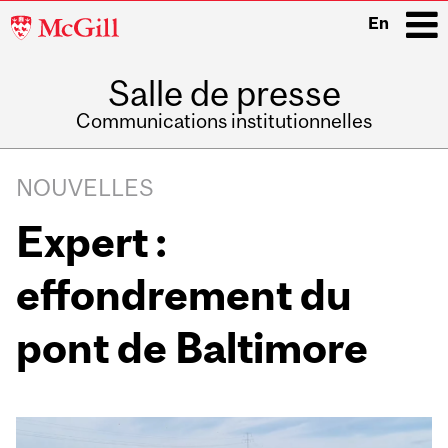
McGill
En
University
Salle de presse
i
Communications institutionnelles
Main
Related
navigation
NOUVELLES
Content
Expert :
effondrement du
pont de Baltimore