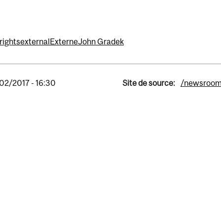
 rights
external
Externe
John Gradek
02/2017 - 16:30
Site de source:
/newsroo