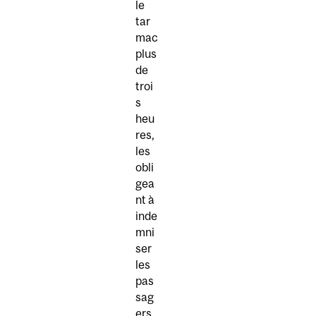
le
tar
mac
plus
de
troi
s
heu
res,
les
obli
gea
nt à
inde
mni
ser
les
pas
sag
ers.