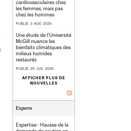
cardiovasculaires chez
les femmes, mais pas
chez les hommes
PUBLIÉ:
3
AOÛ
2026
Une étude de l’Université
McGill nuance les
bienfaits climatiques des
m
milieux humides
restaurés
PUBLIÉ:
29
JUIL
2026
AFFICHER PLUS DE
NOUVELLES
Experts
Expertise : Hausse de la
demande de soutien en