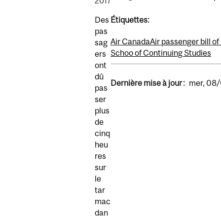
2017
Des
Étiquettes:
pas
Air Canada
Air passenger bill of
sag
Schoo of Continuing Studies
ers
ont
dû
Dernière mise à jour :
mer, 08/
pas
ser
plus
de
cinq
heu
res
sur
le
tar
mac
dan