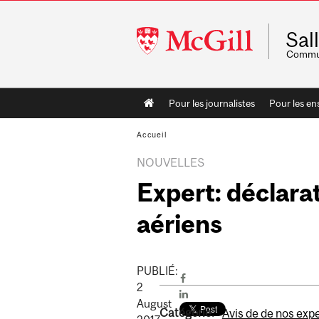
McGill
Sal
University
Commun
Main
Pour les journalistes
Pour les en
navigation
Accueil
NOUVELLES
Expert: déclara
aériens
PUBLIÉ:
2
August
Catégorie:
Avis de de nos exp