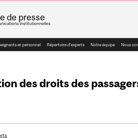
le de presse
ications institutionnelles
seignants et personnel
Répertoire d'experts
Notre équipe
Nous con
tion des droits des passager
erts