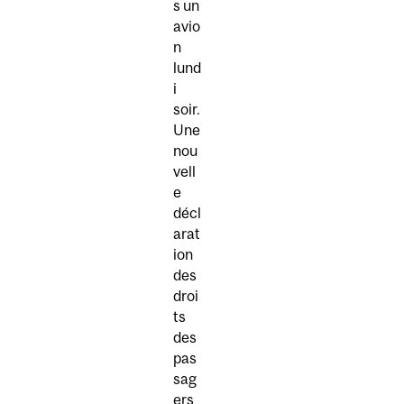
s un
avio
n
lund
i
soir.
Une
nou
vell
e
décl
arat
ion
des
droi
ts
des
pas
sag
ers