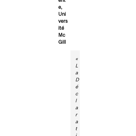
ent
e,
Uni
vers
ité
Mc
Gill
«
L
a
D
é
c
l
a
r
a
t
i