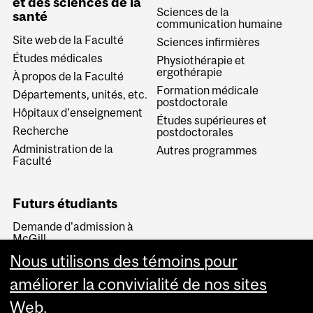
et des sciences de la
Sciences de la
santé
communication humaine
Site web de la Faculté
Sciences infirmières
Études médicales
Physiothérapie et
ergothérapie
À propos de la Faculté
Formation médicale
Départements, unités, etc.
postdoctorale
Hôpitaux d'enseignement
Études supérieures et
Recherche
postdoctorales
Administration de la
Autres programmes
Faculté
Futurs étudiants
Demande d'admission à
McGill
Devenir étudiant
Nous utilisons des témoins pour
Visiter McGill
améliorer la convivialité de nos sites
Portes ouvertes
Web.
McGill en bref